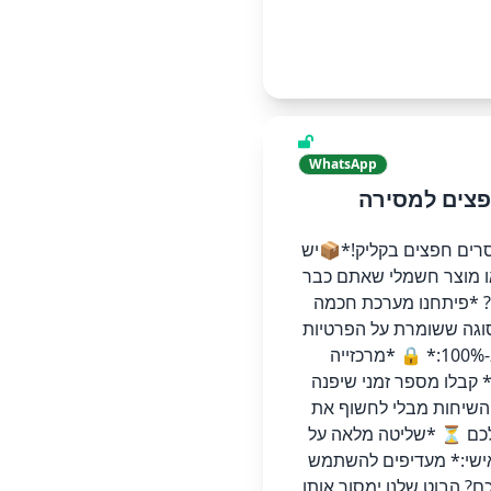
WhatsApp
פצים למסירה
רים חפצים בקליק!*📦 ​יש
ו מוצר חשמלי שאתם כבר
? *​פיתחנו מערכת חכמה
וגה ששומרת על הפרטיות
שלכם ב-100%:* 🔒 *מרכזייה
* קבלו מספר זמני שיפנה
השיחות מבלי לחשוף את
ם ⏳ *שליטה מלאה על
שי:* מעדיפים להשתמש
? הבוט שלנו ימסור אותו