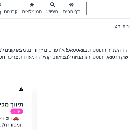
דף הבית
חיפוש
המומלצים
קבוצות WhatsApp
יה יד 2
יד השנייה התוססות בוואטסאפ! גלו פריטים ייחודיים, מצאו קונים למ
וק וירטואלי תוסס, הזדמנויות למציאות, וקהילה המעודדת צריכה חכ
תיווך מכי
יד 2
🚗 רוצה ל
ומסודרת? א