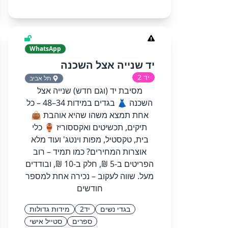
WhatsApp
יד שנייה אצל השכנה
יד 2
תל אביב
מסיבת יד (וגם חדש) שנייה אצל
השכנה 👗 בגדים במידות 34–48 – כל
אחת תמצא משהו שהיא אוהבת 👜
תיקים, תכשיטים ואקססוריז 🏺 כלי
בית, טקסטיל, מפות וינטג' ועוד מלא
אוצרות המחירים? כמו תמיד – רוב
הפריטים ב-5 ₪, חלק ב-10 ₪, ובודדים
מעל. שווה לעקוב – נכירה אחת למספר
חודשים
בגדי נשים
יד2
מידות גדולות
ספרים
סטייל אישי