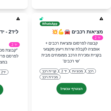
WhatsApp
מציאות רכבים 🚘💪💥
ליד2 
יד 2
קבוצה לפרסום ומציאת רכבים +
יד 2
אופציה לקבלת שירות וייעוץ מקצועי
“קבוצת מכי
בקניית ומכירת הרכב ממומחים מבית
לפרסם פריט
'שי רכבים'
במצב
רכב
מכוניות
יד 2
קניית רכב
יד2
מכירת רכב
הצטרף עכשיו!