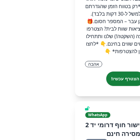
*רק בטווח הזמן שהגדרתם
מראש* (למשל ל-30 דקות בלבד).
 עבר – המספר חסום. ​🎁
אות שוות לבית? הצטרפו
ה (השקטה!) שלנו ותתחילו
ם שווים בחינם. ​👇 *לחצו
 להצטרפות* 👇
אהבה
הצטרף עכשיו!
WhatsApp
שפלה ומישור חוף דרומי יד 2
סירה חינם