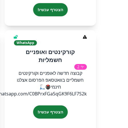
הצטרף עכשיו!
WhatsApp
קורקינטים ואופניים
חשמליות
יד 2
קבוצה חדשה לאופניים וקורקינטים
חשמליים בוואטסאפ הפרסום אצלנו
חינמי🖲🛴
.whatsapp.com/C0BPrxFGaSqGK9F6LF7S2k
הצטרף עכשיו!