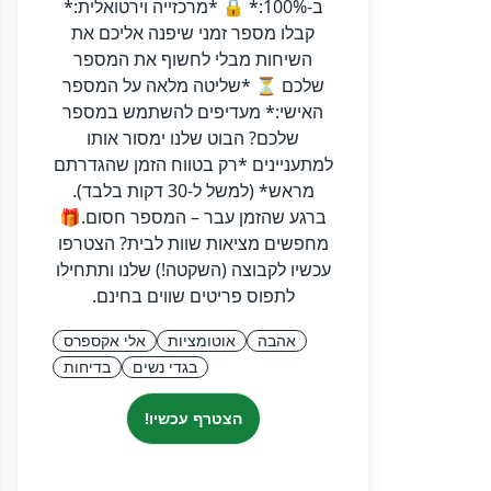
ב-100%:* 🔒 *מרכזייה וירטואלית:*
קבלו מספר זמני שיפנה אליכם את
השיחות מבלי לחשוף את המספר
שלכם ⏳ *שליטה מלאה על המספר
האישי:* מעדיפים להשתמש במספר
שלכם? הבוט שלנו ימסור אותו
למתעניינים *רק בטווח הזמן שהגדרתם
מראש* (למשל ל-30 דקות בלבד).
ברגע שהזמן עבר – המספר חסום. ​🎁
מחפשים מציאות שוות לבית? הצטרפו
עכשיו לקבוצה (השקטה!) שלנו ותתחילו
לתפוס פריטים שווים בחינם.
אהבה
אוטומציות
אלי אקספרס
בגדי נשים
בדיחות
הצטרף עכשיו!