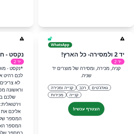
WhatsApp
יד 2 ולמסירה- כל הארץ!
נקסט - ח
יד 2
יד 2
קניה, מכירה, ומסירה של מוצרים יד
*נקסט - מוס
שניה.
לכם רהיט א
לא צריכים
גאדג'טים
רכב
קנייה ומכירה
וראשונה מס
קנייה
מכירות
https://chat
וירטואלית:
הצטרף עכשיו!
אליכם את 
המספר שלכ
המספר האי
במספר שלכם