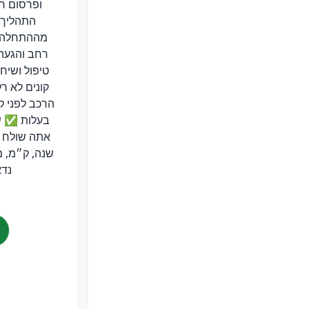
ופרסום ר
התהליך –
מההתחלה 
רחב והגעה 
טיפול ושיח
קונים לא ר
הרכב לפני ק
בעלות ✅ שי
אתה שולח ר
שנה, ק״מ, מ
נדא