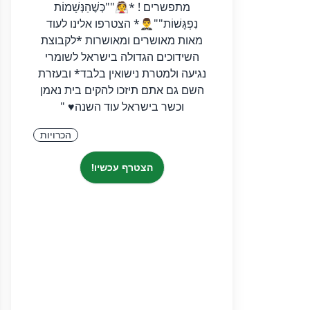
מתפשרים ! *👰""כְּשֶׁהַנְּשָׁמוֹת
נִפְגָּשׁוֹת""🤵‍♂️* הצטרפו אלינו לעוד
מאות מאושרים ומאושרות *לקבוצת
השידוכים הגדולה בישראל לשומרי
נגיעה ולמטרת נישואין בלבד* ובעזרת
השם גם אתם תיזכו להקים בית נאמן
וכשר בישראל עוד השנה♥︎ "
הכרויות
הצטרף עכשיו!