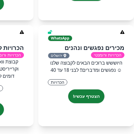
WhatsApp
מכירים נפגשים ונהנים
הכרויות 
הכרויות ורומנטי
הכרויות ורומ
ירושלים
קבוצת וו
היוששש ברוכים הבאים לקבוצה שלנו
וקרייריסט
☺️ נפגשים ומדברים!! לבני 18 עד 40
דומים לך
הכרויות
הצטרף עכשיו!