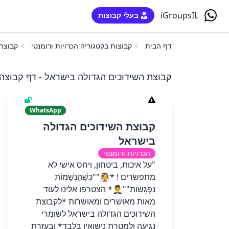
iGroupsIL
בעלי קבוצות
דף הבית
קבוצות בקטגוריה הכרויות ורומנטי
קבוצת 
קבוצת השידוכים הגדולה בישראל - דף קבוצה
WhatsApp
קבוצת השידוכים הגדולה
בישראל
הכרויות ורומנטי
"על איכות, ביטחון, ויחס אישי לא
מתפשרים ! *👰""כְּשֶׁהַנְּשָׁמוֹת
נִפְגָּשׁוֹת""🤵‍♂️* הצטרפו אלינו לעוד
מאות מאושרים ומאושרות *לקבוצת
השידוכים הגדולה בישראל לשומרי
נגיעה ולמטרת נישואין בלבד* ובעזרת