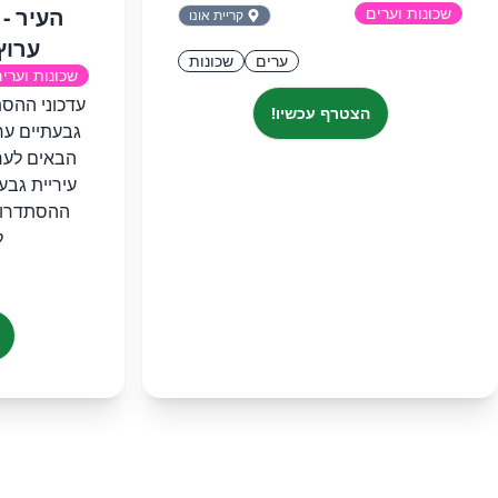
שכונות וערים
העיר - 
קריית אונו
ערוץ ב-pp
ערים
שכונות
שכונות וערי
‏‏עדכוני ההס
הצטרף עכשיו!
הבאים לער
עיריית גבעת
ההסתדרות 
ל