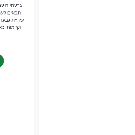
הבאים לער
עיריית גבעת
וקיימות. כ