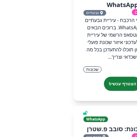
WhatsAp
ם
גבעתיים
לי הרכבת - עיריית גבעתיים‏
ערוץ ב-WhatsApp.‏ ‏ברוכים הבאים
אטסאפ הרשמי של עיריית
דכוני איזור שכונת פועלי
 תוכלו להתעדכן בכל מה
שכדאי וצריך...
שכונות
הצטרף עכשיו!
WhatsApp
ונת: סובב פ.שטרן
ם
קריית אונו