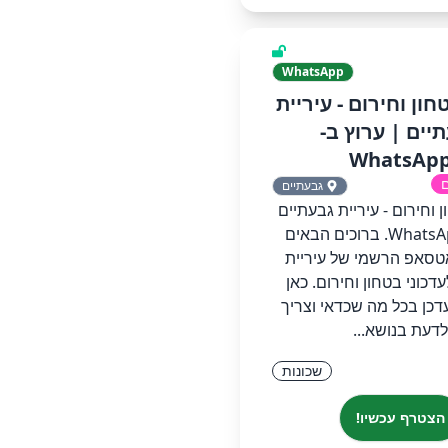
WhatsApp
טחון וחירום - עיריית
יים‏ | ערוץ ב-
WhatsAp
ם
גבעתיים
ון וחירום - עיריית גבעתיים‏
ערוץ ב-WhatsApp.‏ ‏ברוכים הבאים
אטסאפ הרשמי של עיריית
דכוני בטחון וחירום. כאן
דכן בכל מה שכדאי וצריך
לדעת בנושא...
שכונות
הצטרף עכשיו!