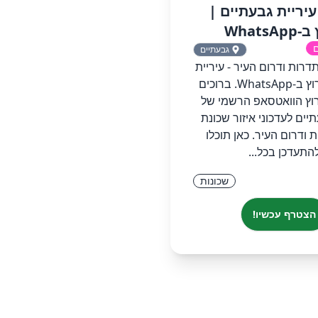
עיריית גבעתיים‏ |
WhatsA
ם
גבעתיים
תדרות ודרום העיר - עיריית
גבעתיים‏ ערוץ ב-WhatsApp.‏ ‏ברוכים
וץ הוואטסאפ הרשמי של
יים לעדכוני איזור שכונת
ודרום העיר. כאן תוכלו
התעדכן בכל...
שכונות
הצטרף עכשיו!