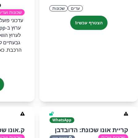
p
ערים
שכונות
שכונות וערי
‏‏עדכוני פוע
הצטרף עכשיו!
לערוץ הוו
גבעתיים לע
הרכבת. כאן
WhatsApp
קריית אונו שכונת: הדובדבן
ק.אונו שכ
שכונות וערים
שכונות וערי
קריית אונו