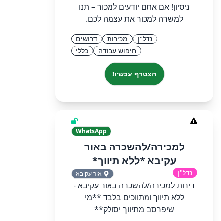
ניסיון! אם אתם יודעים למכור – תנו
למשרה למכור את עצמה לכם.
נדל"ן
מכירות
דרושים
חיפוש עבודה
כללי
הצטרף עכשיו!
WhatsApp
למכירה/להשכרה באור
עקיבא *ללא תיווך*
נדל"ן
אור עקיבא
דירות למכירה/להשכרה באור עקיבא -
ללא תיווך ומתווכים בלבד **מי
שיפרסם מתיווך יסולק**