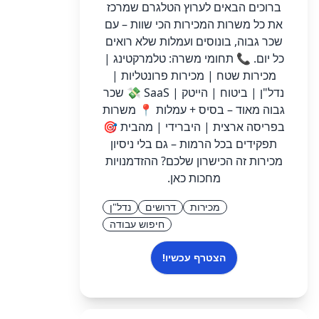
ברוכים הבאים לערוץ הטלגרם שמרכז
את כל משרות המכירות הכי שוות – עם
שכר גבוה, בונוסים ועמלות שלא רואים
כל יום. 📞 תחומי משרה: טלמרקטינג |
מכירות שטח | מכירות פרונטליות |
נדל"ן | ביטוח | הייטק | SaaS 💸 שכר
גבוה מאוד – בסיס + עמלות 📍 משרות
בפריסה ארצית | היברידי | מהבית 🎯
תפקידים בכל הרמות – גם בלי ניסיון
מכירות זה הכישרון שלכם? ההזדמנויות
מחכות כאן.
מכירות
דרושים
נדל"ן
חיפוש עבודה
הצטרף עכשיו!