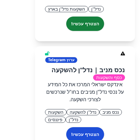
נדל"ן
השקעות נדל"ן בארץ
הצטרף עכשיו!
ערוץ
Telegram
נכס מניב | נדל"ן להשקעה
כסף והשקעות
אינדקס ישראלי המרכז את כל המידע
על נכסי נדל"ן מניבים בחו"ל שנרכשים
לצורכי השקעה.
נכס מניב
נדל"ן להשקעה
השקעות
נדל"ן
פיננסים
הצטרף עכשיו!