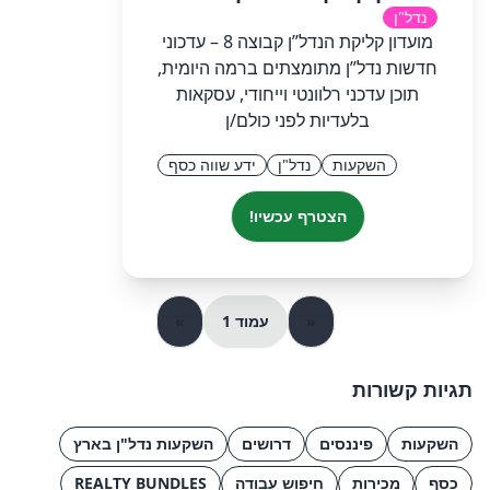
נדל"ן
מועדון קליקת הנדל”ן קבוצה 8 – עדכוני
חדשות נדל”ן מתומצתים ברמה היומית,
תוכן עדכני רלוונטי וייחודי, עסקאות
בלעדיות לפני כולם/ן
השקעות
נדל"ן
ידע שווה כסף
הצטרף עכשיו!
«
עמוד 1
»
תגיות קשורות
השקעות
פיננסים
דרושים
השקעות נדל"ן בארץ
כסף
מכירות
חיפוש עבודה
REALTY BUNDLES