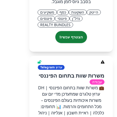
בסבב גיוס לזמן מוגבל.
הייטק
השקעות
כסף
משקיעים
נדל"ן
פיננסי
פיננסים
REALTY BUNDLES
הצטרף עכשיו!
ערוץ
Telegram
משרות שוות בתחום הפיננסי
עבודה
💼 משרות שוות בתחום הפיננסי | DH
ערוץ טלגרם שמתעדכן מדי יום עם
משרות איכותיות בעולם הפיננסים –
מכל התחומים והרמות. 📊 תחומים:
כלכלה | ראיית חשבון | אנליזה | ניהול