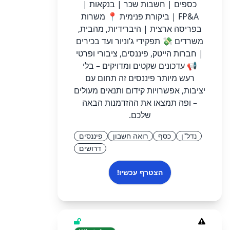
כספים | חשבות שכר | בנקאות |
FP&A | ביקורת פנימית 📍 משרות
בפריסה ארצית | היברידיות, מהבית,
משרדים 💸 תפקידי ג’וניור ועד בכירים
| חברות הייטק, פיננסים, ציבורי ופרטי
📢 עדכונים שקטים ומדויקים – בלי
רעש מיותר פיננסים זה תחום עם
יציבות, אפשרויות קידום ותנאים מעולים
– ופה תמצאו את ההזדמנות הבאה
שלכם.
נדל"ן
כסף
רואה חשבון
פיננסים
דרושים
הצטרף עכשיו!