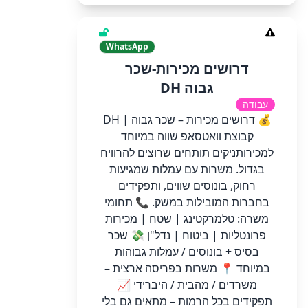
WhatsApp
דרושים מכירות-שכר
גבוה DH
עבודה
💰 דרושים מכירות – שכר גבוה | DH
קבוצת וואטסאפ שווה במיוחד
למכירותניקים תותחים שרוצים להרוויח
בגדול. משרות עם עמלות שמגיעות
רחוק, בונוסים שווים, ותפקידים
בחברות המובילות במשק. 📞 תחומי
משרה: טלמרקטינג | שטח | מכירות
פרונטליות | ביטוח | נדל"ן 💸 שכר
בסיס + בונוסים / עמלות גבוהות
במיוחד 📍 משרות בפריסה ארצית –
משרדים / מהבית / היברידי 📈
תפקידים בכל הרמות – מתאים גם בלי