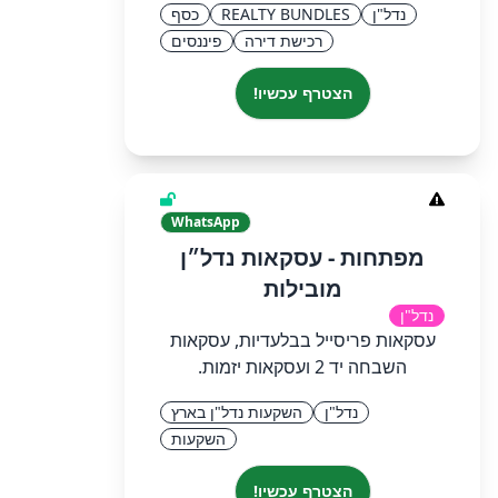
נדל"ן
REALTY BUNDLES
כסף
רכישת דירה
פיננסים
הצטרף עכשיו!
WhatsApp
מפתחות - עסקאות נדל״ן
מובילות
נדל"ן
עסקאות פריסייל בבלעדיות, עסקאות
השבחה יד 2 ועסקאות יזמות.
נדל"ן
השקעות נדל"ן בארץ
השקעות
הצטרף עכשיו!