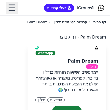
☰
iGroupsIL
בעלי קבוצות
דף הבית
קבוצות בקטגוריה נדל"ן
Palm Dream
Palm Dream - דף קבוצה
WhatsApp
Palm Dream
נדל"ן
*מחפשים השקעות רווחיות בנדל"ן
בדובאי, קפריסין, בולגריה או גאורגיה?*
יש לנו את ההצעות העדכניות ביותר,
והגעתם למקום הנכון! 🌍
השקעות
נדל"ן