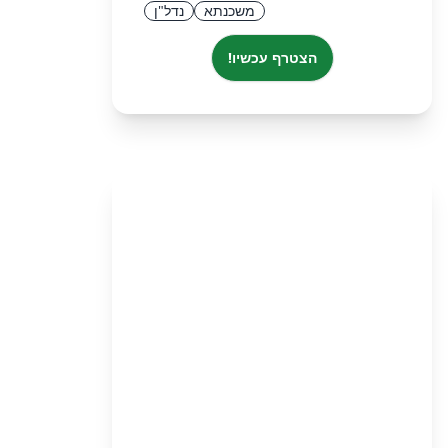
משכנתא
נדל"ן
הצטרף עכשיו!