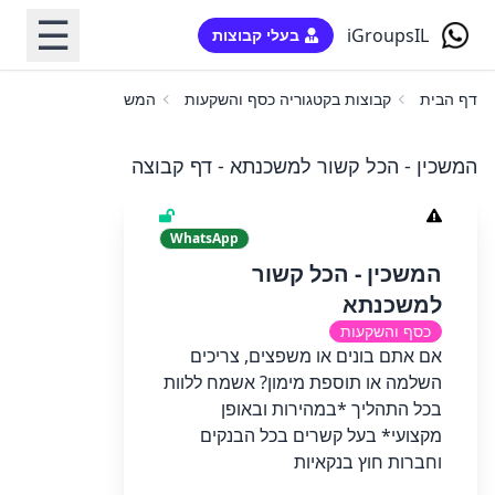
☰
iGroupsIL
בעלי קבוצות
דף הבית
קבוצות בקטגוריה כסף והשקעות
המשכין - הכל קשור למש
המשכין - הכל קשור למשכנתא - דף קבוצה
WhatsApp
המשכין - הכל קשור
למשכנתא
כסף והשקעות
אם אתם בונים או משפצים, צריכים
השלמה או תוספת מימון? אשמח ללוות
בכל התהליך *במהירות ובאופן
מקצועי* בעל קשרים בכל הבנקים
וחברות חוץ בנקאיות