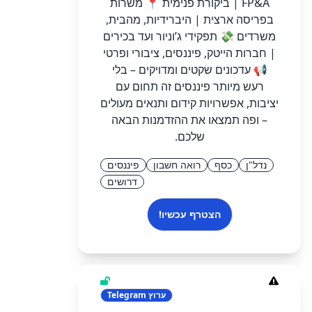
FP&A | ביקורת פנימית 📍 משרות
בפריסה ארצית | היברידיות, מהבית,
משרדים 💸 תפקידי ג’וניור ועד בכירים
| חברות הייטק, פיננסים, ציבורי ופרטי
📢 עדכונים שקטים ומדויקים – בלי
רעש מיותר פיננסים זה תחום עם
יציבות, אפשרויות קידום ותנאים מעולים
– ופה תמצאו את ההזדמנות הבאה
שלכם.
נדל"ן
כסף
רואה חשבון
פיננסים
דרושים
הצטרף עכשיו!
ערוץ
Telegram