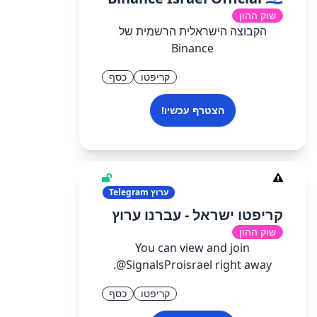
שוק ההון
הקבוצה הישראלית הרשמית של
Binance
קריפטו
כסף
הצטרף עכשיו!
ערוץ
Telegram
קריפטו ישראל - עברנו ערוץ
שוק ההון
You can view and join
@SignalsProisrael right away.
קריפטו
כסף