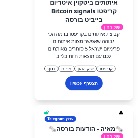
איתותים ביטקוין איטריום
קריפטו Bitcoin signals
בייביט בורסה
שוק ההון
קבוצת איתותים בקריפטו ברמה הכי
גבוהה שאפשר מצוות איתותים
פרימיום ישראל 5 סוחרים מאותתים
לכם עם תוצאות חיות בלייב
קריפטו
שוק ההון
מניות
כסף
הצטרף עכשיו!
ערוץ
Telegram
🗞מאיה - הודעות בורסה🗞
שוק ההון