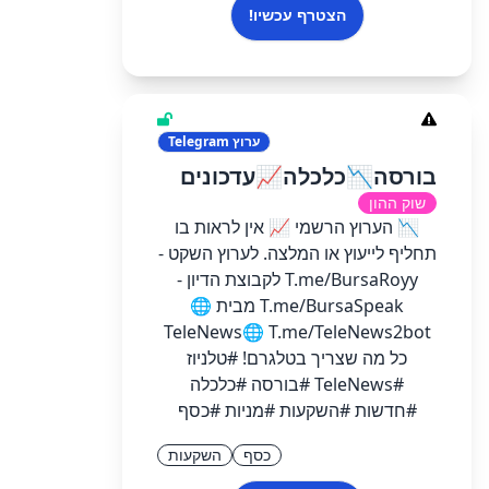
הצטרף עכשיו!
ערוץ
Telegram
בורסה📉כלכלה📈עדכונים
שוק ההון
📉 הערוץ הרשמי 📈 אין לראות בו
תחליף לייעוץ או המלצה. לערוץ השקט -
T.me/BursaRoyy לקבוצת הדיון -
T.me/BursaSpeak מבית 🌐
TeleNews🌐 T.me/TeleNews2bot
כל מה שצריך בטלגרם! #טלניוז
#TeleNews #בורסה #כלכלה
#חדשות #השקעות #מניות #כסף
כסף
השקעות