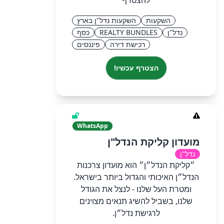
להצטרף
השקעות
השקעות נדל"ן בארץ
נדל"ן
REALTY BUNDLES
כסף
רכישת דירה
פיננסים
הצטרף עכשיו!
WhatsApp
מועדון קליקת הנדל"ן
נדל"ן
״קליקת הנדל״ן״ הוא מועדון צרכנות
הנדל״ן האיכותי והגדול ביותר בישראל.
ומטרת העל שלנו - לנצל את הגודל
שלנו, בשביל להשיג תנאים מצוינים
לרגישת נדל״ן.