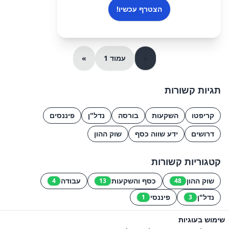
הצטרף עכשיו!
«
עמוד 1
»
תגיות קשורות
קריפטו
השקעות
בורסה
נדל"ן
פיננסים
דרושים
ידע שווה כסף
שוק ההון
קטגוריות קשורות
שוק ההון
כסף והשקעות
עבודה
4
13
48
נדל"ן
פיננסי
1
3
שימוש בעוגיות