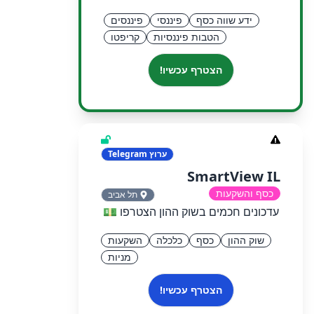
ידע שווה כסף
פיננסי
פיננסים
הטבות פיננסיות
קריפטו
הצטרף עכשיו!
ערוץ
Telegram
SmartView IL
כסף והשקעות
תל אביב
עדכונים חכמים בשוק ההון הצטרפו 💵
שוק ההון
כסף
כלכלה
השקעות
מניות
הצטרף עכשיו!