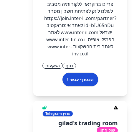
פריים ברוקראז' ללקוחותיה מסביב
לעולם לינק לפתיחת חשבון מסחר
https://join.inter-il.com/partner?
id=bIU65nDu לאתר אינטראקטיב
ישראל www.inter-il.com לאתר
הפמילי אופיס www.inter-fin.co.il
לאתר בית ההשקעות www.inter-
inv.co.il
כסף
השקעות
הצטרף עכשיו!
ערוץ
Telegram
gilad's trading room
שוק ההון