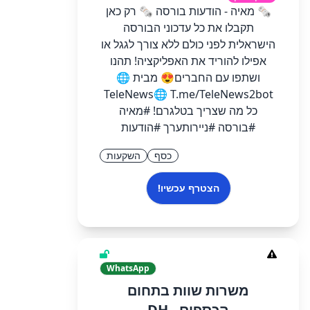
🗞 מאיה - הודעות בורסה 🗞 רק כאן
תקבלו את כל עדכוני הבורסה
הישראלית לפני כולם ללא צורך לגגל או
אפילו להוריד את האפליקציה! תהנו
ושתפו עם החברים😍 מבית 🌐
TeleNews🌐 T.me/TeleNews2bot
כל מה שצריך בטלגרם! #מאיה
#בורסה #ניירותערך #הודעות
כסף
השקעות
הצטרף עכשיו!
WhatsApp
משרות שוות בתחום
הכספים - DH