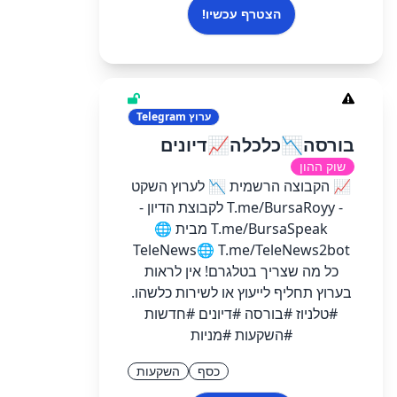
הצטרף עכשיו!
ערוץ
Telegram
בורסה📉כלכלה📈דיונים
שוק ההון
📈 הקבוצה הרשמית 📉 לערוץ השקט
- T.me/BursaRoyy לקבוצת הדיון -
T.me/BursaSpeak מבית 🌐
TeleNews🌐 T.me/TeleNews2bot
כל מה שצריך בטלגרם! אין לראות
בערוץ תחליף לייעוץ או לשירות כלשהו.
#טלניוז #בורסה #דיונים #חדשות
#השקעות #מניות
כסף
השקעות