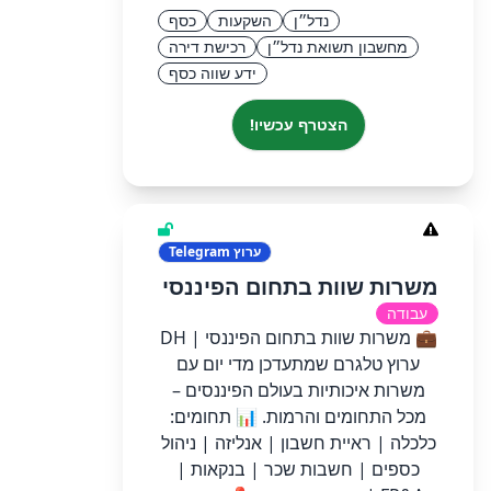
נדל״ן
השקעות
כסף
מחשבון תשואת נדל״ן
רכישת דירה
ידע שווה כסף
הצטרף עכשיו!
ערוץ
Telegram
משרות שוות בתחום הפיננסי
עבודה
💼 משרות שוות בתחום הפיננסי | DH
ערוץ טלגרם שמתעדכן מדי יום עם
משרות איכותיות בעולם הפיננסים –
מכל התחומים והרמות. 📊 תחומים:
כלכלה | ראיית חשבון | אנליזה | ניהול
כספים | חשבות שכר | בנקאות |