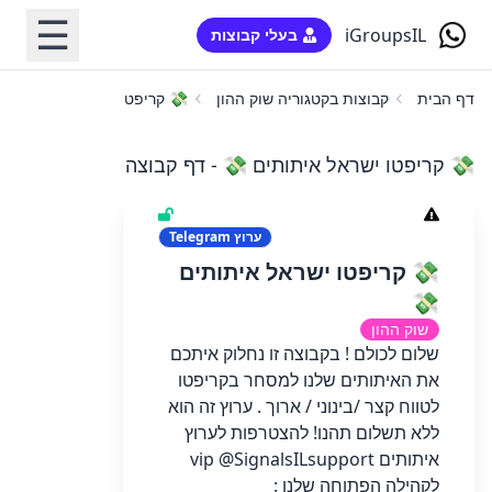
☰
iGroupsIL
בעלי קבוצות
 קריפטו ישראל איתותים 💸
קבוצות בקטגוריה שוק ההון
דף הבית
💸 קריפטו ישראל איתותים 💸 - דף קבוצה
Telegram
ערוץ
💸 קריפטו ישראל איתותים
💸
שוק ההון
שלום לכולם ! בקבוצה זו נחלוק איתכם
את האיתותים שלנו למסחר בקריפטו
לטווח קצר /בינוני / ארוך . ערוץ זה הוא
ללא תשלום תהנו! להצטרפות לערוץ
איתותים vip @SignalsILsupport
לקהילה הפתוחה שלנו :