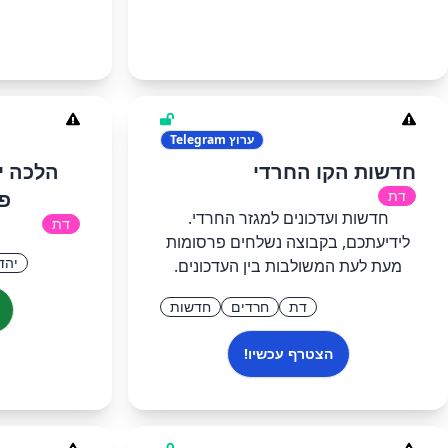
ערוץ
Telegram
חדשות הקו החרדי
הלכה י
דת
פר
חדשות ועדכונים למגזר החרדי.
דת
לידיעתכם, בקבוצה נשלחים פרסומות
יהד
מעת לעת המשולבות בין העדכונים.
דת
חרדים
חדשות
הצטרף עכשיו!