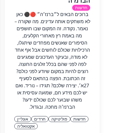
הברנז'ה
חדשות
ברוכים הבאים ל״ברנז׳ה״ 🔴⚫ כאן
לא משחקים אותה עדינים. מה שקורה –
נאמר. נקודה. זה המקום שבו חושפים
מה באמת רץ מאחורי הקלעים,
הסיפורים שאנשים מפחדים שיתגלו,
הרכילויות שכולם לוחשים אבל אף אחד
לא מודה, ובעיקר העדכונים שמגיעים
לפה לפני שהם בכלל זולגים החוצה.
רוצים להיות במקום שיודע לפני כולם?
זה הכתובת. הפצה בהתאם לסעיף
27א׳. יצירה שלכם? תגידו – נוריד. ואם
יש לכם מידע חם, שמועה עסיסית או
משהו שבוער לכם שכולם ידעו?
הברנז׳ה מחכה. ובגדול.
חדשות
פוליטיקה
חרדים
אונליין
אקטואליה