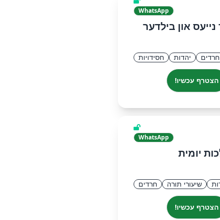
WhatsApp
ייעס און בילדער
חרדים
יהדות
חסידויות
הצטרף עכשיו!
WhatsApp
ות יומית
ות
שיעורי תורה
חרדים
הצטרף עכשיו!