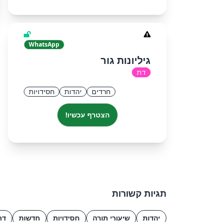
WhatsApp
גיליונות גור
דת
חרדים
יהדות
חסידויות
הצטרף עכשיו!
תגיות קשורות
יהדות
שיעורי תורה
חסידויות
חדשות
דת