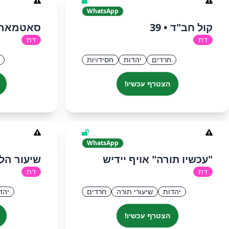
WhatsApp
קול חב"ד • 39
סאטמאר נ
דת
דת
חרדים
יהדות
חסידויות
הצטרף עכשיו!
WhatsApp
"עכשיו תורה" אויף יידיש
שיעור הלכ
דת
דת
יהדות
שיעורי תורה
חרדים
יהד
הצטרף עכשיו!