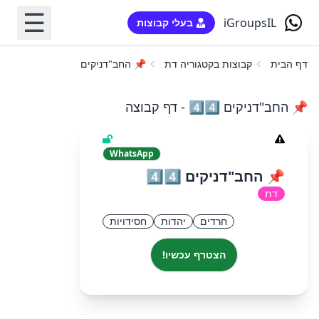
☰
iGroupsIL
בעלי קבוצות
דף הבית
קבוצות בקטגוריה דת
📌 החב"דניקים 4️⃣4️⃣
📌 החב"דניקים 4️⃣4️⃣ - דף קבוצה
WhatsApp
📌 החב"דניקים 4️⃣4️⃣
דת
חרדים
יהדות
חסידויות
הצטרף עכשיו!