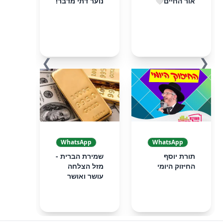
אור החיים🤍
נוער דתי מדבר!
❯
❮
WhatsApp
WhatsApp
תורת יוסף
שמירת הברית -
החיזוק היומי
מזל הצלחה
עושר ואושר