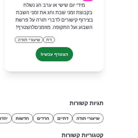
מידי יום שישי או ערב חג נשלח
בקבוצת זמני שבת וחג את זמני השבת
בצירוף קישורים לדברי תורה על פרשת
השבוע ועל התקופה. מוזמניםלהצטרף!
דת
שיעורי תודה
הצטרף עכשיו!
תגיות קשורות
שיעורי תודה
דתיים
חרדים
חדשות
יהדו
קטגוריות קשורות