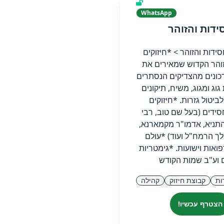
WhatsApp
ידות והזוהר
ידות והזוהר > *חיזוקים
והר הקדוש שמאירים את
כונים מהצדיקים הנסתרים
וג ומגוג, משיח, תיקונים
לביטול גזרות. *חיזוקים
ידים (בעל שם טוב, רבי
התניא, אדמו"ר מקמארנא,
ך הרמח"ל ועוד) *עולם
פואות וישועות. *גימטריות
 וע"ב שמות הקודש
ות
קבוצת חיזוק
קהילה
הצטרף עכשיו!