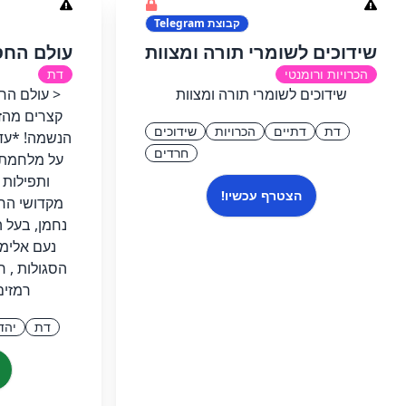
קבוצת
Telegram
שידוכים לשומרי תורה ומצוות
עולם החס
הכרויות ורומנטי
דת
שידוכים לשומרי תורה ומצוות
< עולם החס
קצרים מהז
דת
דתיים
הכרויות
שידוכים
הנשמה! *עד
חרדים
על מלחמת ג
ותפילות 
הצטרף עכשיו!
מקדושי החס
נחמן, בעל 
נעם אלימל
הסגולות , ר
רמזים
דת
יהד