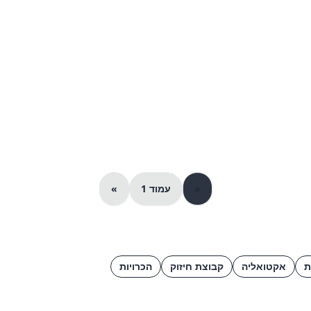
«
עמוד 1
»
ת
אקטואליה
קבוצת חיזוק
הכרויות