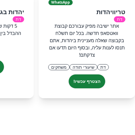
WhatsApp
טריוויהדות
יהדות בגו
דת
דת
אתר ישיבה מפיק עבורכם קבוצת
5 דקות ש
וואטסאפ חדשה. בכל יום תשלח
ההבדל בין
בקבוצה שאלה מעניינית ביהדות, אתם
תנסו לענות עליה, ובסוף היום תדעו אם
צדקתם!
דת
שיעורי תודה
משחקים
הצטרף עכשיו!