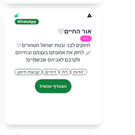
WhatsApp
אור החיים🤍
דת
חיזוקים לבני ובנות ישראל הטהורים🤍
🪽 לחזק את אמונתם בעצמם ובחייהם
ולקרבם לאביהם שבשמיים!
יהדות
דת
דתיים
קבוצת חיזוק
הצטרף עכשיו!