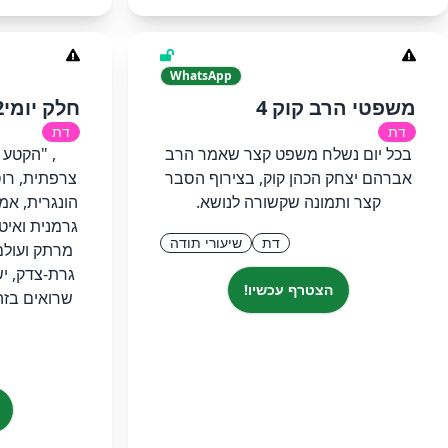
WhatsApp
משפטי הרב קוק 4
חלק יומי202סיון רהב מאיר
דת
דת
בכל יום נשלח משפט קצר שאמר הרב
, "הקטע 
אברהם יצחק הכהן קוק, בצירוף הסבר
צרפתית, רוס
קצר ותמונה שקשורה לנושא.
הונגרית, אמ
גרמנית ואיט
דת
שיעורי תודה
מרתק ועולם
גרת-צדק, יש
הצטרף עכשיו!
שרואים בזה