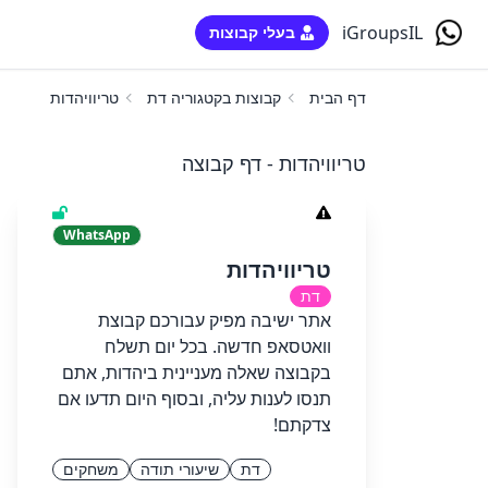
iGroupsIL
בעלי קבוצות
דף הבית
קבוצות בקטגוריה דת
טריוויהדות
טריוויהדות - דף קבוצה
WhatsApp
טריוויהדות
דת
אתר ישיבה מפיק עבורכם קבוצת
וואטסאפ חדשה. בכל יום תשלח
בקבוצה שאלה מעניינית ביהדות, אתם
תנסו לענות עליה, ובסוף היום תדעו אם
צדקתם!
דת
שיעורי תודה
משחקים