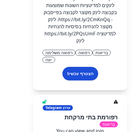
לינקים למדיטציות השונות שמוצעות
בקבוצה לינק מקוצר לקבוצה בפייסבוק
- https://bit.ly/2CmKnQq. לינק
מקוצר להנחיות בסיסיות להנחיות
למדיטציה https://bit.ly/2PQsUmF
לינק
בריאות
רפואה
רפואה משלימה
יוגה
הצטרף עכשיו!
ערוץ
Telegram
רפורמת בתי מרקחת
בריאות
You can view and join