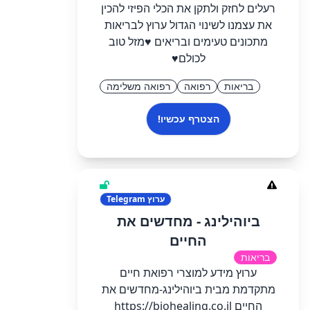
רעלים לחזק ולתקן את הכלי הפיזי להכין
את עצמנו לשינוי הגדול ערוץ לבריאות
מתכונים טעימים ובריאים ♥️מזל טוב
לכולם♥️
בריאות
רפואה
רפואה משלימה
הצטרף עכשיו!
ערוץ
Telegram
ביוהילינג - מחדשים את
החיים
בריאות
ערוץ מידע למוצרי רפואת חיים
מתקדמת מבית ביוהילינג-מחדשים את
החיים https://biohealing.co.il