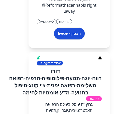
@Reformathacannabis right
away.
בריאות
לייפסטייל
הצטרף עכשיו!
ערוץ
Telegram
דודו
רווח-יוגה-תנועה-פילוסופיה-תרפיה-רפואה
משלימה-רפואה יפנית-צ'י קונג-טיפול
בתנועה-מדע-אומנויות לחימה
בריאות
ערוץ זה עוסק בעולם הרפואה
האלטרנטיבית,יוגה, זן,תנועה