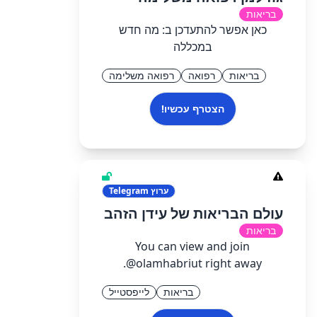
בריאות
כאן אפשר להתעדכן ב: מה חדש
במכללה
בריאות
רפואה
רפואה משלימה
הצטרף עכשיו!
ערוץ
Telegram
עולם הבריאות של עידן הזהב
בריאות
You can view and join
@olamhabriut right away.
בריאות
לייפסטייל