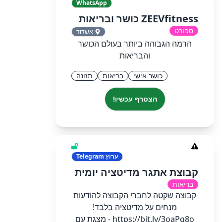
WhatsApp
ZEEVfitness כושר ובריאות
ספורט
אשדוד
הרמה הגבוהה ביותר בעולם הכושר
והבריאות
כושר אישי
בריאות
תזונה
הצטרף עכשיו!
ערוץ
Telegram
קבוצת אתגר מדיטציה יומית
בריאות
קבוצה שקטה לחברי הקבוצה להודעות
מנחים על מדיטציה בלבד!
https://bit.ly/3oaPq8o - מצגת עם