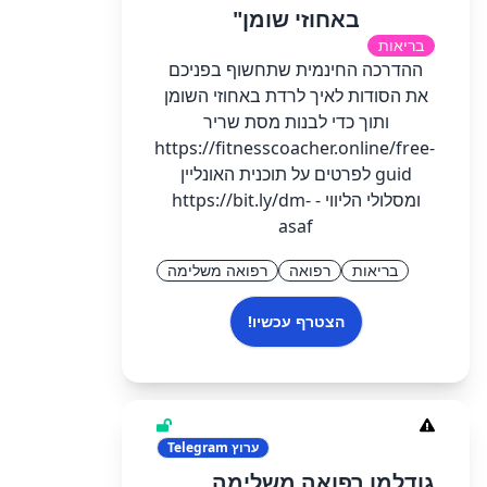
באחוזי שומן"
בריאות
ההדרכה החינמית שתחשוף בפניכם
את הסודות לאיך לרדת באחוזי השומן
ותוך כדי לבנות מסת שריר
https://fitnesscoacher.online/free-
guid לפרטים על תוכנית האונליין
ומסלולי הליווי - https://bit.ly/dm-
asaf
בריאות
רפואה
רפואה משלימה
הצטרף עכשיו!
ערוץ
Telegram
גודלמן רפואה משלימה