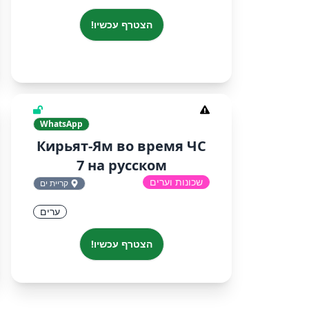
הצטרף עכשיו!
WhatsApp
Кирьят-Ям во время ЧС
7 на русском
שכונות וערים
קריית ים
ערים
הצטרף עכשיו!