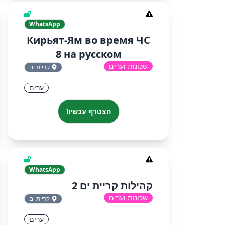
WhatsApp
Кирьят-Ям во время ЧС
8 на русском
שכונות וערים
קריית ים
ערים
הצטרף עכשיו!
WhatsApp
קהילות קריית ים 2
שכונות וערים
קריית ים
ערים