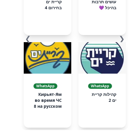
עושים תרבות
קריית ים
בהיכל 💜
בחירום 4
❯
❮
WhatsApp
WhatsApp
קהילות קריית
Кирьят-Ям
ים 2
во время ЧС
8 на русском