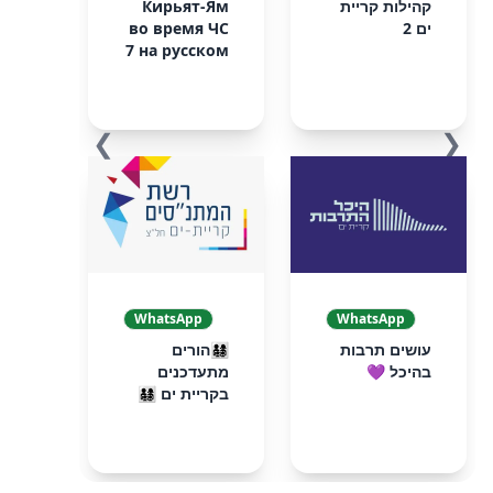
קהילות קריית
Кирьят-Ям
ים 2
во время ЧС
7 на русском
❯
❮
WhatsApp
WhatsApp
עושים תרבות
👨‍👩‍👧‍👦הורים
בהיכל 💜
מתעדכנים
בקריית ים 👨‍👩‍👧‍👦