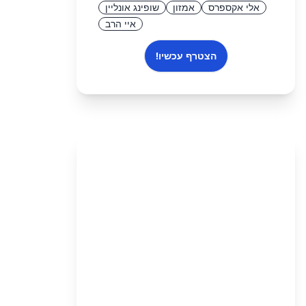
אלי אקספרס
אמזון
שופינג אונליין
איי הרב
הצטרף עכשיו!