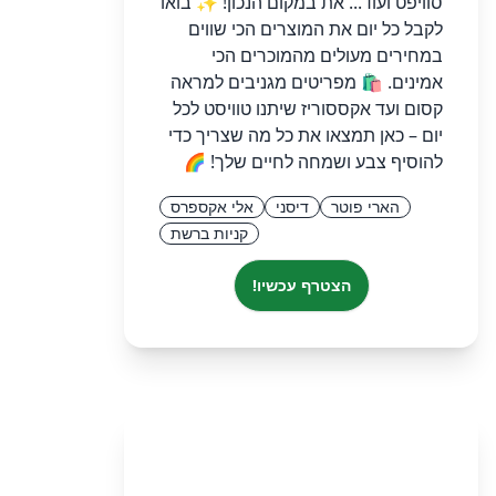
סוויפט ועוד... את במקום הנכון! ✨ בואו
לקבל כל יום את המוצרים הכי שווים
במחירים מעולים מהמוכרים הכי
אמינים. 🛍️ מפריטים מגניבים למראה
קסום ועד אקססוריז שיתנו טוויסט לכל
יום – כאן תמצאו את כל מה שצריך כדי
להוסיף צבע ושמחה לחיים שלך! 🌈
הארי פוטר
דיסני
אלי אקספרס
קניות ברשת
הצטרף עכשיו!