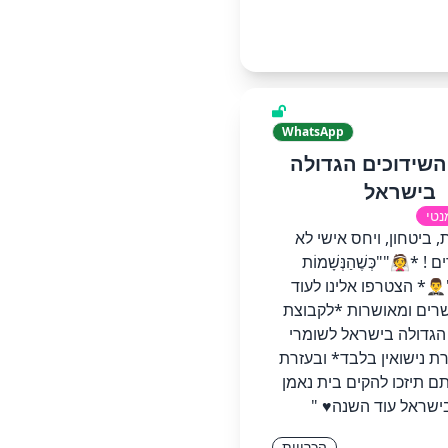
WhatsApp
השידוכים הגדולה
בישראל
נטי
, ביטחון, ויחס אישי לא
 *👰""כְּשֶׁהַנְּשָׁמוֹת
ת""🤵‍♂️* הצטרפו אלינו לעוד
רים ומאושרות *לקבוצת
הגדולה בישראל לשומרי
רת נישואין בלבד* ובעזרת
 תיזכו להקים בית נאמן
ישראל עוד השנה♥︎ "
הכרויות