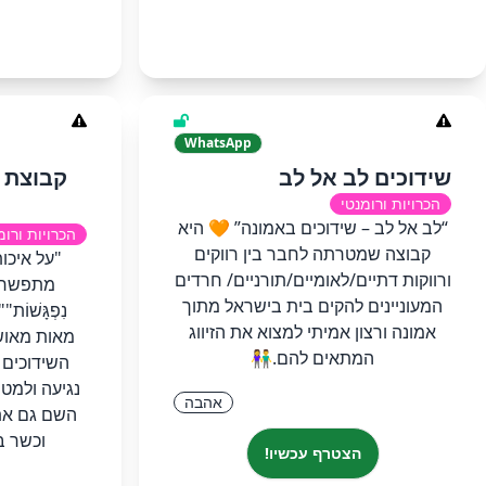
WhatsApp
שידוכים לב אל לב
קבוצת 
הכרויות ורומנטי
“לב אל לב – שידוכים באמונה” 🧡 היא
הכרויות ורומ
קבוצה שמטרתה לחבר בין רווקים
"על איכות
ורווקות דתיים/לאומיים/תורניים/ חרדים
מתפשרים !
המעוניינים להקים בית בישראל מתוך
נִפְגָּשׁוֹ
אמונה ורצון אמיתי למצוא את הזיווג
מאות מאוש
המתאים להם.👫
השידוכים 
נגיעה ולמט
אהבה
השם גם אתם
וכשר ב
הצטרף עכשיו!