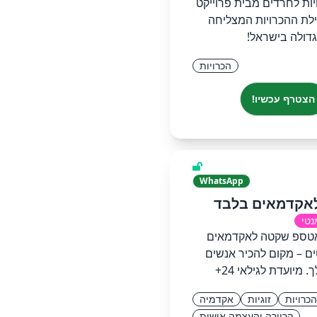
ות לחרדים מבית פרוייקט
 קהילת ההכרויות המצליחה
גדולה בישראל!
הכרויות
הצטרף עכשיו!
WhatsApp
לאקדמאים בלבד
נטי
אטספ שקטה לאקדמאים
ים – מקום להכיר אנשים
. מיועדת לגילאי 24+
הכרויות
זוגיות
אקדמיה
קריירה והעצמה אישית