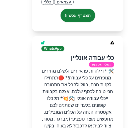
עצמאים
כללי
הצטרף עכשיו!
WhatsApp
כלי עבודה אונליין
בעלי מקצוע
​🛠️ *די להיות פראיירים ולשלם מחירים
מנופחים על כלי עבודה!* 🛑 ​תתחילו
לקנות חכם, בזול ולקבל את התמורה
הכי טובה לכסף שלכם. אצלנו בקבוצת
*כלי עבודה אונליין⚒️💥* תקבלו
קופונים בלעדיים שנותנים לכם
אקסטרה הנחה על הכלים המובילים. ​
מחפשים מוצר ספציפי (מברגה, מסור,
ציוד לבית או לרכב)? לא בעיה! בקשו