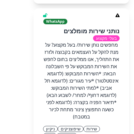
WhatsApp
נותני שירות מומלצים
בעלי מקצוע
מחפשים נותן שירות/ בעל מקצוע? על
מנת להקל על העצמאים בקבוצה ולזרז
את התהליך, אנו ממליצים בחום לחפש
את השירות המבוקש על פי השבלונה
הבאה: *השירות המבוקש: (לדוגמא
אינסטלטור) *עיר מגורים: (לדוגמא תל
אביב) *למתי השירות המבוקש:
(לדוגמא דחוף/ למחר/ לשבוע הבא)
*תיאור הפניה בקצרה: (לדוגמא לפני
כשעה התפוצץ צינור מתחת לכיור
במטבח)
שירות
שיפוצניקים
ניקיון