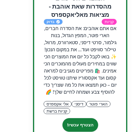
מהסדרות שאת אוהבת -
מציאות מאליאקספרס
קניות
בדוק
אם אתם אוהבים: את הסדרה חברים,
הארי פוטר, המפץ הגדול, בנות
גילמור, סרטי דיסני, סטארוורס, מרוול,
טיילור סוויפט ועוד... את במקום הנכון!
✨ בואו לקבל כל יום את המוצרים הכי
שווים במחירים מעולים מהמוכרים הכי
אמינים. 🛍️ מפריטים מגניבים למראה
קסום ועד אקססוריז שיתנו טוויסט לכל
יום – כאן תמצאו את כל מה שצריך כדי
להוסיף צבע ושמחה לחיים שלך! 🌈
הארי פוטר
דיסני
אלי אקספרס
קניות ברשת
הצטרף עכשיו!