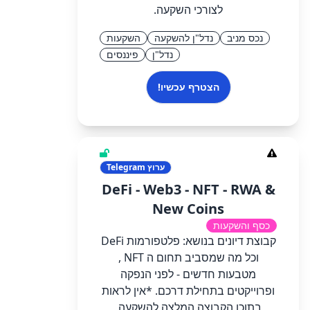
לצורכי השקעה.
נכס מניב
נדל"ן להשקעה
השקעות
נדל"ן
פיננסים
הצטרף עכשיו!
ערוץ
Telegram
DeFi - Web3 - NFT - RWA &
New Coins
כסף והשקעות
קבוצת דיונים בנושא: פלטפורמות DeFi
וכל מה שמסביב תחום ה NFT ,
מטבעות חדשים - לפני הנפקה
ופרוייקטים בתחילת דרכם. *אין לראות
בתוכן הקבוצה המלצה להשקעה,