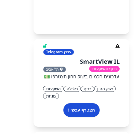
ערוץ
Telegram
SmartView IL
כסף והשקעות
תל אביב
עדכונים חכמים בשוק ההון הצטרפו 💵
שוק ההון
כסף
כלכלה
השקעות
מניות
הצטרף עכשיו!