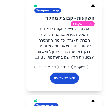
קבוצת
Telegram
השקעות - קבוצת מחקר
כסף והשקעות
המטרה למצא ולחקור הזדמנויות
השקעה כמו אינטרנט - הלוואות
חברתיות - נדלן וכדומה! ההמטרה
לעשות יותר תשואה ממה שנותנים
בבנק :) מי שמצטרף מוזמן להציג את
עצמו, את הידע שלו בהשקעות. http...
השקעות
בורסה
CapitalMind
הצטרף עכשיו!
ערוץ
Telegram