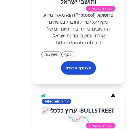
ותושבי ישראל
כסף והשקעות
פרוטוקול (Protocol) הוא מאגר מידע
מקיף על זכויות וחובות בנושאים
החשובים ביותר בחיי היום יום של
אזרחי ותושבי מדינת ישראל.
https://protocol.co.il
כסף
השקעות
הצטרף עכשיו!
ערוץ
Telegram
BULLSTREET- ערוץ כלכלי📈
📉📈📉
כסף והשקעות