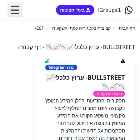
☰
iGroupsIL
בעלי קבוצות
דף הבית
קבוצות בקטגוריה כסף והשקעות
BULLSTREET- ערוץ כלכלי📈📉📈📉
BULLSTREET- ערוץ כלכלי📈📉📈📉 - דף קבוצה
ערוץ
Telegram
BULLSTREET- ערוץ כלכלי📈
📉📈📉
כסף והשקעות
הסקירות וההודעות, להלן המידע המופץ
בקבוצה אינם מהווים תחליף לייעוץ
מקצועי. משקיע הקורא את המידע
המופץ בקבוצה אינו יכול להניח כי
הסתמכות על הדעות וההמלצות
המובאות בה תיצור עבורו רווחים.