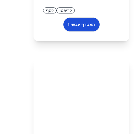
קריפטו
כסף
הצטרף עכשיו!