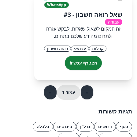
WhatsApp
שאל רואה חשבון - #3
עבודה
זה המקום לשאול שאלות, לבקש עזרה
ולתרום מהידע שלכם בתחום.
קבלות
עצמאי
רואה חשבון
הצטרף עכשיו!
«
עמוד 1
»
תגיות קשורות
כסף
דרושים
נדל"ן
פיננסים
כלכלה