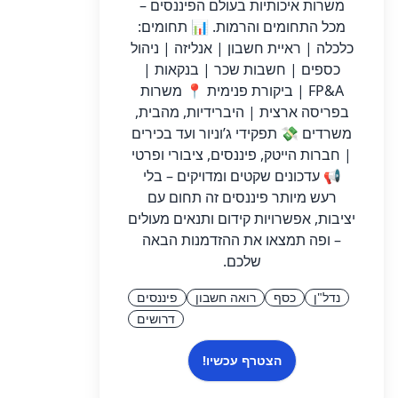
משרות איכותיות בעולם הפיננסים –
מכל התחומים והרמות. 📊 תחומים:
כלכלה | ראיית חשבון | אנליזה | ניהול
כספים | חשבות שכר | בנקאות |
FP&A | ביקורת פנימית 📍 משרות
בפריסה ארצית | היברידיות, מהבית,
משרדים 💸 תפקידי ג’וניור ועד בכירים
| חברות הייטק, פיננסים, ציבורי ופרטי
📢 עדכונים שקטים ומדויקים – בלי
רעש מיותר פיננסים זה תחום עם
יציבות, אפשרויות קידום ותנאים מעולים
– ופה תמצאו את ההזדמנות הבאה
שלכם.
נדל"ן
כסף
רואה חשבון
פיננסים
דרושים
הצטרף עכשיו!