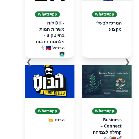
WhatsApp
WhatsApp
המרכז לבעלי
- DH לוח
מקצוע
משרות חמות
בהייטק 3 -
מלחמת חרבות
הברזל 🇮🇱 🤺
🧑🏻‍💻
❯
❮
WhatsApp
WhatsApp
Business
הבוס 👑
Connect –
קהילה לצמיחה
🚀💼📈2