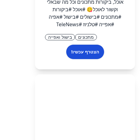
אוכל, ביקורות מתכונים וכל מה שבאלי
וקשור לאוכל😋 #אוכל #ביקורות
#מתכונים #בישולים #בישול #אפיה
#אפייה #טלניוז #TeleNews
מתכונים
בישול ואפייה
הצטרף עכשיו!