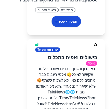
https://t.me/joinchat/PWV_8SYs1RBjNDQ0
מתכונים
בישול ואפייה
הצטרף עכשיו!
ערוץ
Telegram
בישולים ואפיה בתכל'ס
אוכל
כאן נדון ונשתף דברים שהכנו וכל מה
שקשור לאוכל😋 אלפי רעבים כבר
מחכים לכם כאן! לא לשכוח לשתף😡
שלא ישאר רעב אחד שלא מכיר אותנו!
מבית 🌐TeleNews🌐
T.me/TeleNews2bot כל מה שצריך
בטלגרם! #טלניוז #TeleNews #אוכל