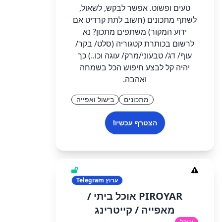
טעים ופשוט. אפשר לבקש, לשאול,
לשתף מתכונים (חשוב לתת קרדיט אם
ידוע המקור) משתפים מתכון? נא
לרשום בכותרת קטגוריה (סלט/ בקר/
עוף/ דג/ טבעוני/מרק/ עוגה וכו..) כך
יהיה קל לבצע חיפוש הכל בשמחה
ואהבה.
מתכונים
בישול ואפייה
הצטרף עכשיו!
ערוץ
Telegram
PIROYAR אוכל ביתי /
מאפייה / קייטרינג
אוכל