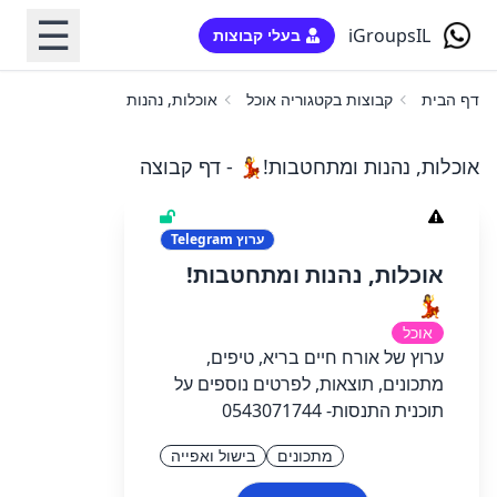
☰
iGroupsIL
בעלי קבוצות
דף הבית
קבוצות בקטגוריה אוכל
אוכלות, נהנות ומתחטבות!💃
אוכלות, נהנות ומתחטבות!💃 - דף קבוצה
ערוץ
Telegram
אוכלות, נהנות ומתחטבות!
💃
אוכל
ערוץ של אורח חיים בריא, טיפים,
מתכונים, תוצאות, לפרטים נוספים על
תוכנית התנסות- 0543071744
מתכונים
בישול ואפייה