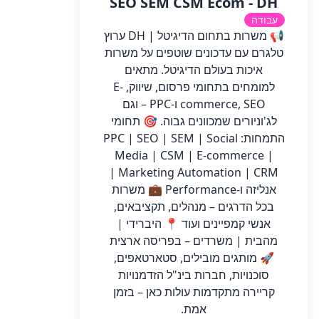
SEO SEM CSM Ecom - DH
עבודה
📢 משרות בתחום הדיגיטל | DH ערוץ
טלגרם עם עדכונים שוטפים על משרות
איכות בעולם הדיגיטל. מתאים
למומחים בתחומי פרסום, שיווק, E-
commerce, SEO ו-PPC – וגם
לג'וניורים שמכוונים גבוה. 🎯 תחומי
התמחות: PPC | SEO | SEM | Social
Media | CSM | E-commerce |
Marketing Automation | CRM |
אנליזה ו-Performance 💼 משרות
בכל הדרגים – מנהלים, תקציבאים,
אנשי קמפיינים ועוד 📍 היברידי |
מהבית | משרדים – בפריסה ארצית
🚀 מותגים מובילים, סטארטאפים,
סוכנויות, חברות בינ"ל הזדמנויות
קריירה מתקדמות עולות כאן – בזמן
אמת.