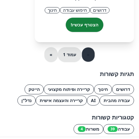
דרושים
חיפוש עבודה
חינוך
הצטרף עכשיו!
«
עמוד 1
»
תגיות קשורות
דרושים
חינוך
קריירה ופיתוח מקצועי
הייטק
עבודה מהבית
AI
קריירה והעצמה אישית
נדל"ן
קטגוריות קשורות
עבודה
משרות
4
39