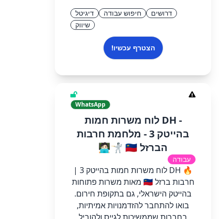
דרושים
חיפוש עבודה
דיגיטל
שיווק
הצטרף עכשיו!
WhatsApp
- DH לוח משרות חמות
בהייטק 3 - מלחמת חרבות
הברזל 🇮🇱 🤺🧑🏻‍💻
עבודה
🔥 DH לוח משרות חמות בהייטק 3 |
חרבות ברזל 🇮🇱 מאות משרות פתוחות
בהייטק הישראלי, גם בתקופת חירום.
בואו להתחבר להזדמנויות אמיתיות,
בחברות שממשיכות לגייס ולהוביל