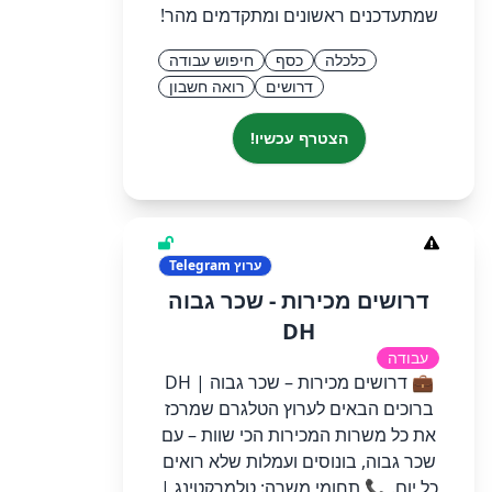
שמתעדכנים ראשונים ומתקדמים מהר!
כלכלה
כסף
חיפוש עבודה
דרושים
רואה חשבון
הצטרף עכשיו!
ערוץ
Telegram
דרושים מכירות - שכר גבוה
DH
עבודה
💼 דרושים מכירות – שכר גבוה | DH
ברוכים הבאים לערוץ הטלגרם שמרכז
את כל משרות המכירות הכי שוות – עם
שכר גבוה, בונוסים ועמלות שלא רואים
כל יום. 📞 תחומי משרה: טלמרקטינג |