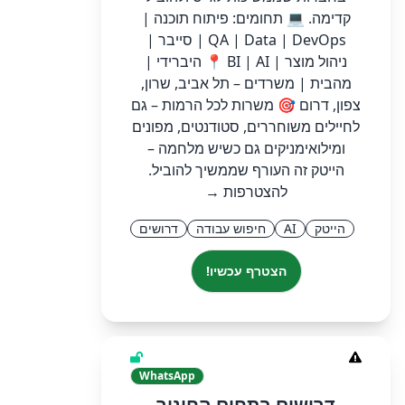
קדימה. 💻 תחומים: פיתוח תוכנה |
QA | Data | DevOps | סייבר |
ניהול מוצר | BI | AI 📍 היברידי |
מהבית | משרדים – תל אביב, שרון,
צפון, דרום 🎯 משרות לכל הרמות – גם
לחיילים משוחררים, סטודנטים, מפונים
ומילואימניקים גם כשיש מלחמה –
הייטק זה העורף שממשיך להוביל.
להצטרפות →
הייטק
AI
חיפוש עבודה
דרושים
הצטרף עכשיו!
WhatsApp
דרושים בתחום החינוך