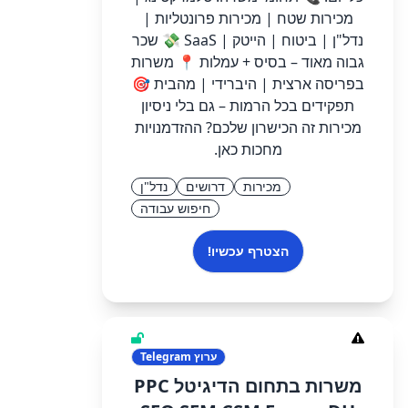
מכירות שטח | מכירות פרונטליות |
נדל"ן | ביטוח | הייטק | SaaS 💸 שכר
גבוה מאוד – בסיס + עמלות 📍 משרות
בפריסה ארצית | היברידי | מהבית 🎯
תפקידים בכל הרמות – גם בלי ניסיון
מכירות זה הכישרון שלכם? ההזדמנויות
מחכות כאן.
מכירות
דרושים
נדל"ן
חיפוש עבודה
הצטרף עכשיו!
ערוץ
Telegram
משרות בתחום הדיגיטל PPC