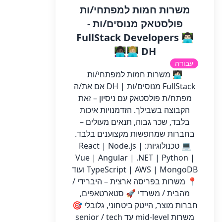
משרות חמות למפתחי/ות
פולסטאק מנוסים/ות -
FullStack Developers 👨🏻‍💻
👩🏿‍💻👩🏼‍💻 DH
עבודה
🧑🏻‍💻 משרות חמות למפתחי/ות
FullStack מנוסים/ות | DH אם את/ה
מפתח/ת פולסטאק עם ניסיון – זאת
הקבוצה בשבילך. הזדמנויות איכות
בלבד, שכר גבוה, תנאים מעולים –
בחברות שמחפשות מקצוענים בלבד.
💻 טכנולוגיות: React | Node.js |
Vue | Angular | .NET | Python |
TypeScript | AWS | MongoDB ועוד
📍 משרות בפריסה ארצית – היברידי /
מהבית / משרדי 🚀 סטארטאפים,
חברות מוצר, הייטק ביטחוני, גלובלי 🎯
משרות mid-level עד senior / tech