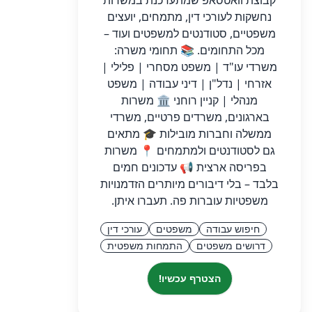
קבוצת וואטסאפ שמתעדכנת במשרות
נחשקות לעורכי דין, מתמחים, יועצים
משפטיים, סטודנטים למשפטים ועוד –
מכל התחומים. 📚 תחומי משרה:
משרדי עו"ד | משפט מסחרי | פלילי |
אזרחי | נדל"ן | דיני עבודה | משפט
מנהלי | קניין רוחני 🏛️ משרות
בארגונים, משרדים פרטיים, משרדי
ממשלה וחברות מובילות 🎓 מתאים
גם לסטודנטים ולמתמחים 📍 משרות
בפריסה ארצית 📢 עדכונים חמים
בלבד – בלי דיבורים מיותרים הזדמנויות
משפטיות עוברות פה. תעברו איתן.
חיפוש עבודה
משפטים
עורכי דין
דרושים משפטים
התמחות משפטית
הצטרף עכשיו!