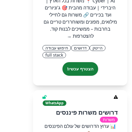
Cyber | AI 📍 משרות בכל הארץ |
היברידי | עבודה מהבית 🎯 ג'וניורים
ועד בכירים 🔗 משרות גם לחיילי
מילואים, מפונים ומשוחררים טריים גם
בחרבות – ממשיכים לבנות קוד.
להצטרפות →
הייטק
דרושים
חיפוש עבודה
full stack
הצטרף עכשיו!
WhatsApp
דרושים משרות פיננסים
משרות
📊 ערוץ הדרושים של עולם הפיננסים