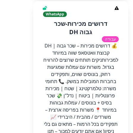
WhatsApp
דרושים מכירות-שכר
גבוה DH
עבודה
💰 דרושים מכירות – שכר גבוה | DH
קבוצת וואטסאפ שווה במיוחד
למכירותניקים תותחים שרוצים להרוויח
בגדול. משרות עם עמלות שמגיעות
רחוק, בונוסים שווים, ותפקידים
בחברות המובילות במשק. 📞 תחומי
משרה: טלמרקטינג | שטח | מכירות
פרונטליות | ביטוח | נדל"ן 💸 שכר
בסיס + בונוסים / עמלות גבוהות
במיוחד 📍 משרות בפריסה ארצית –
משרדים / מהבית / היברידי 📈
תפקידים בכל הרמות – מתאים גם בלי
ניסיון! אם אתם יודעים למכור – תנו