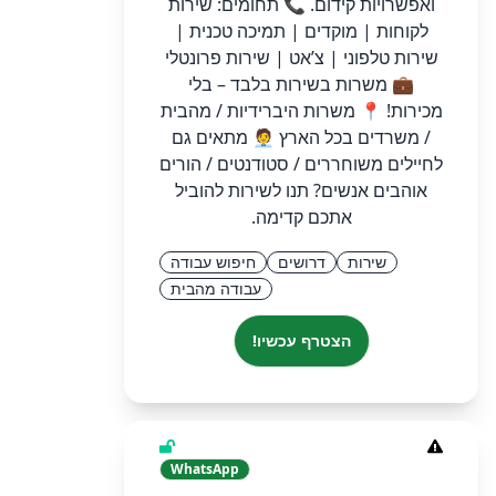
ואפשרויות קידום. 📞 תחומים: שירות
לקוחות | מוקדים | תמיכה טכנית |
שירות טלפוני | צ’אט | שירות פרונטלי
💼 משרות בשירות בלבד – בלי
מכירות! 📍 משרות היברידיות / מהבית
/ משרדים בכל הארץ 🧑‍💼 מתאים גם
לחיילים משוחררים / סטודנטים / הורים
אוהבים אנשים? תנו לשירות להוביל
אתכם קדימה.
שירות
דרושים
חיפוש עבודה
עבודה מהבית
הצטרף עכשיו!
WhatsApp