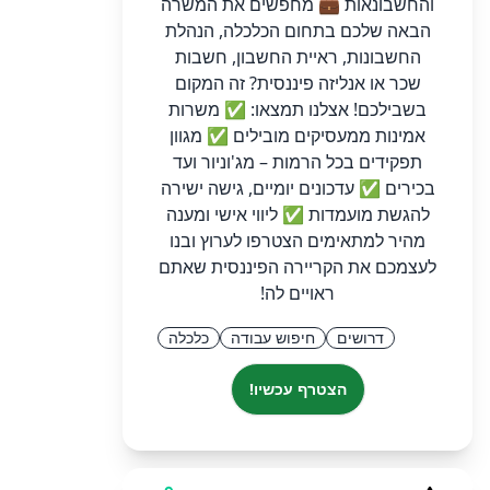
והחשבונאות 💼 מחפשים את המשרה
הבאה שלכם בתחום הכלכלה, הנהלת
החשבונות, ראיית החשבון, חשבות
שכר או אנליזה פיננסית? זה המקום
בשבילכם! אצלנו תמצאו: ✅ משרות
אמינות ממעסיקים מובילים ✅ מגוון
תפקידים בכל הרמות – מג'וניור ועד
בכירים ✅ עדכונים יומיים, גישה ישירה
להגשת מועמדות ✅ ליווי אישי ומענה
מהיר למתאימים הצטרפו לערוץ ובנו
לעצמכם את הקריירה הפיננסית שאתם
ראויים לה!
דרושים
חיפוש עבודה
כלכלה
הצטרף עכשיו!