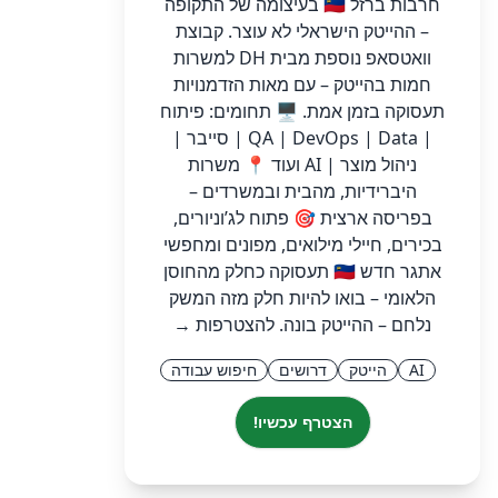
חרבות ברזל 🇮🇱 בעיצומה של התקופה
– ההייטק הישראלי לא עוצר. קבוצת
וואטסאפ נוספת מבית DH למשרות
חמות בהייטק – עם מאות הזדמנויות
תעסוקה בזמן אמת. 🖥️ תחומים: פיתוח
| QA | DevOps | Data | סייבר |
ניהול מוצר | AI ועוד 📍 משרות
היברידיות, מהבית ובמשרדים –
בפריסה ארצית 🎯 פתוח לג’וניורים,
בכירים, חיילי מילואים, מפונים ומחפשי
אתגר חדש 🇮🇱 תעסוקה כחלק מהחוסן
הלאומי – בואו להיות חלק מזה המשק
נלחם – ההייטק בונה. להצטרפות →
AI
הייטק
דרושים
חיפוש עבודה
הצטרף עכשיו!