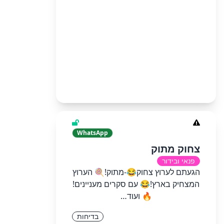
WhatsApp
צחוק מתוק
פנאי ובידור
הגעתם לערוץ צחוק😂-מתוק!🍭 הערוץ
המצחיק בארץ!😂 עם סקרים מעניינים!
🔥 ועוד…
בדיחות