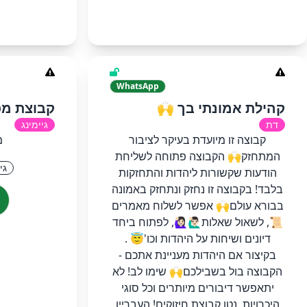
WhatsApp
קהילת אמונתי בך 🙌
קבוצת מפתח
דת
גיימינג
קבוצה זו מיועדת בעיקר לציבור
מ
המתחזק🙌 הקבוצה פתוחה לשליחת
גי
הודעות שקשורות ליהדות והתחזקות
בלבד! בקבוצה זו נחזק ונתחזק באמונה
בבורא עולם🙌 אפשר לשלוח מאמרים
📜, לשאול שאלות🙋🏻‍♂🙋🏻‍♀️, לפתוח ביחד
דיונים ושיחות על היהדות וכו'😇 .
בקיצור אם היהדות מעניינת אתכם -
הקבוצה בול בשבילכם🙌 שימו לב! לא
יתאפשר דיבורים מיותרים וכל סוגי
היכרויות, נטו קבוצת חיזוקים! העבריין