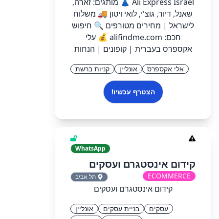
Ali Express Israel 👗 מותגים: זארה,
שאנל, דיור, גוצ'י, לואי ויטון 🚚 משלוח
לישראל | מחירים מטורפים 🔍 חיפוש
חכם: alifindme.com 💰 עלי
אקספרס בעברית | קופונים | הנחות
אלי אקספרס
אונליין
קניות ברשת
הצטרף עכשיו!
WhatsApp
קידום אינסטגרם ועסקים
ECOMMERCE
תל אביב
קידום אינסטגרם ועסקים
עסקים
בניית עסקים
אונליין