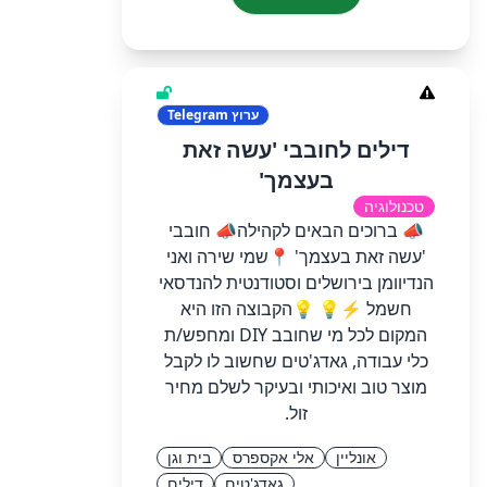
ערוץ
Telegram
דילים לחובבי 'עשה זאת
בעצמך'
טכנולוגיה
📣 ברוכים הבאים לקהילה📣 חובבי
'עשה זאת בעצמך' 📍שמי שירה ואני
הנדיוומן בירושלים וסטודנטית להנדסאי
חשמל ⚡️💡 💡הקבוצה הזו היא
המקום לכל מי שחובב DIY ומחפש/ת
כלי עבודה, גאדג'טים שחשוב לו לקבל
מוצר טוב ואיכותי ובעיקר לשלם מחיר
זול.
אונליין
אלי אקספרס
בית וגן
גאדג'טים
דילים