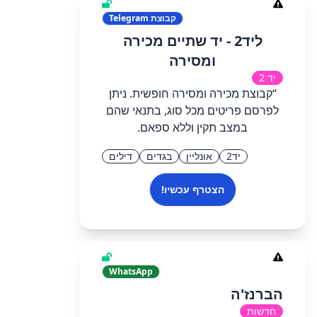
קבוצת
Telegram
ליד2 - יד שתיים מכירה
ומסירה
יד 2
“קבוצת מכירה ומסירה חופשית. ניתן
לפרסם פריטים מכל סוג, בתנאי שהם
במצב תקין וללא ספאם.
יד2
אונליין
בגדים
דילים
הצטרף עכשיו!
WhatsApp
הברנז'ה
חדשות