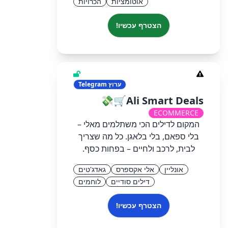
אוטומציות
הכרויות
הצטרף עכשיו!
ערוץ
Telegram
Ali Smart Deals🛒💸
ECOMMERCE
המקום לדילים הכי משתלמים מאלי –
בלי ספאם, בלי בלאגן. כל מה שצריך
לבית, לרכב ולחיים – בפחות כסף.
אונליין
אלי אקספרס
גאדג'טים
דילים סודיים
לוחמים
הצטרף עכשיו!