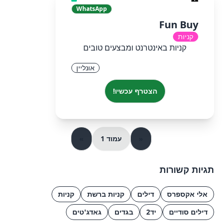
WhatsApp
Fun Buy
קניות
קניות באינטרנט ומבצעים טובים
אונליין
הצטרף עכשיו!
«
עמוד 1
»
תגיות קשורות
אלי אקספרס
דילים
קניות ברשת
קניות
דילים סודיים
יד2
בגדים
גאדג'טים