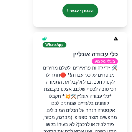
הצטרף עכשיו!
WhatsApp
כלי עבודה אונליין
בעלי מקצוע
​🛠️ *די להיות פראיירים ולשלם מחירים
מנופחים על כלי עבודה!* 🛑 ​תתחילו
לקנות חכם, בזול ולקבל את התמורה
הכי טובה לכסף שלכם. אצלנו בקבוצת
*כלי עבודה אונליין⚒️💥* תקבלו
קופונים בלעדיים שנותנים לכם
אקסטרה הנחה על הכלים המובילים. ​
מחפשים מוצר ספציפי (מברגה, מסור,
ציוד לבית או לרכב)? לא בעיה! בקשו
ממני בפרטי ואני אביא לכם את המוצר