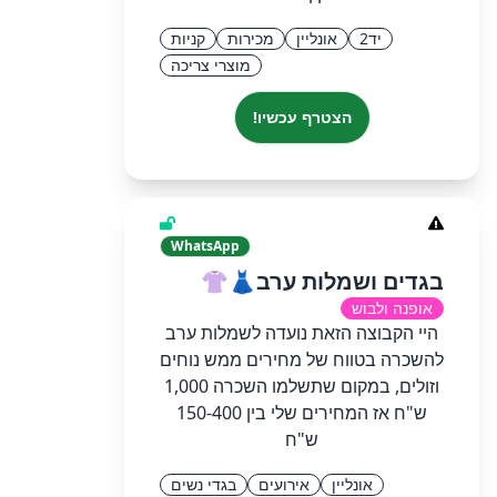
יד2
אונליין
מכירות
קניות
מוצרי צריכה
הצטרף עכשיו!
WhatsApp
בגדים ושמלות ערב👗👚
אופנה ולבוש
היי הקבוצה הזאת נועדה לשמלות ערב
להשכרה בטווח של מחירים ממש נוחים
וזולים, במקום שתשלמו השכרה 1,000
ש"ח אז המחירים שלי בין 150-400
ש"ח
אונליין
אירועים
בגדי נשים