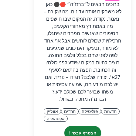
ברוכים הבאים ל״ברנז׳ה״ 🔴⚫ כאן
לא משחקים אותה עדינים. מה שקורה –
נאמר. נקודה. זה המקום שבו חושפים
מה באמת רץ מאחורי הקלעים,
הסיפורים שאנשים מפחדים שיתגלו,
הרכילויות שכולם לוחשים אבל אף אחד
לא מודה, ובעיקר העדכונים שמגיעים
לפה לפני שהם בכלל זולגים החוצה.
רוצים להיות במקום שיודע לפני כולם?
זה הכתובת. הפצה בהתאם לסעיף
27א׳. יצירה שלכם? תגידו – נוריד. ואם
יש לכם מידע חם, שמועה עסיסית או
משהו שבוער לכם שכולם ידעו?
הברנז׳ה מחכה. ובגדול.
חדשות
פוליטיקה
חרדים
אונליין
אקטואליה
הצטרף עכשיו!