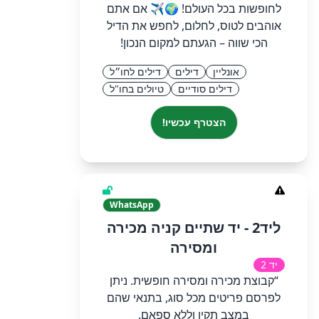
לחופשות בכל העולם! 🌍✈️ אם אתם
אוהבים לטוס, לחלום, לחפש את הדיל
הכי שווה – הגעתם למקום הנכון!
אונליין
דילים
דילים לחו״ל
דילים סודיים
טיולים בחו"ל
הצטרף עכשיו!
WhatsApp
ליד2 - יד שתיים קניה מכירה
ומסירה
יד 2
“קבוצת מכירה ומסירה חופשית. ניתן
לפרסם פריטים מכל סוג, בתנאי שהם
במצב תקין וללא ספאם.