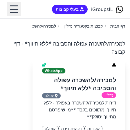
☰
iGroupsIL
בעלי קבוצות
דף הבית
קבוצות בקטגוריה נדל"ן
למכירה/להשכרה עפולה והסביבה 
למכירה/להשכרה עפולה והסביבה *ללא תיווך* - דף
קבוצה
WhatsApp
למכירה/להשכרה עפולה
והסביבה *ללא תיווך*
נדל"ן
עפולה
דירות למכירה/להשכרה בעפולה - ללא
תיווך ומתווכים בלבד **מי שיפרסם
מתיווך יסולק**
שכירות
רכישת דירה
עפולה