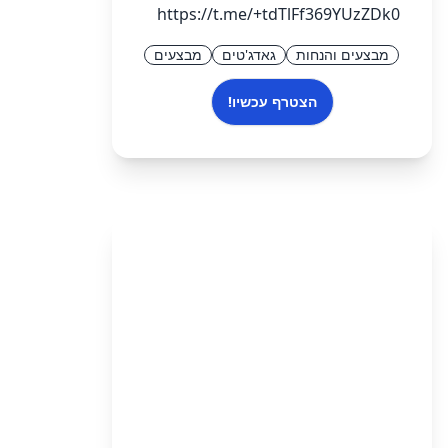
https://t.me/+tdTlFf369YUzZDk0
מבצעים והנחות
גאדג'טים
מבצעים
הצטרף עכשיו!