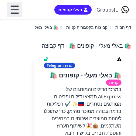
☰
iGroupsIL
בעלי קבוצות
דף הבית
קבוצות בקטגוריה קניות
🛍 באלי מעלי - קופונים 🛍
🛍 באלי מעלי - קופונים 🛍 - דף קבוצה
ערוץ
Telegram
🛍 באלי מעלי - קופונים 🛍
קניות
במרכז הדילים והמותגים של
AliExpress תמצאו דילים ופריטים
ממותגים נסתרים! 🇮🇱✨ ✔️ רפליקות
ברמה גבוהה ממוכר מהימן, כדי שתוכלו
ליהנות ממוצרים איכותיים במחירים
משתלמים. 👜🎉 לשיתוף הערוץ
והוספת חברים בקישור הבא