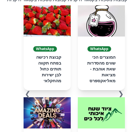
WhatsApp
WhatsApp
המוצרים הכי
קבוצת רכישה
שווים מהסדרות
בפתח תקווה
שאת אוהבת -
תותים כחול
מציאות
לבן ישירות
מאליאקספרס
מהחקלאי
❯
❮