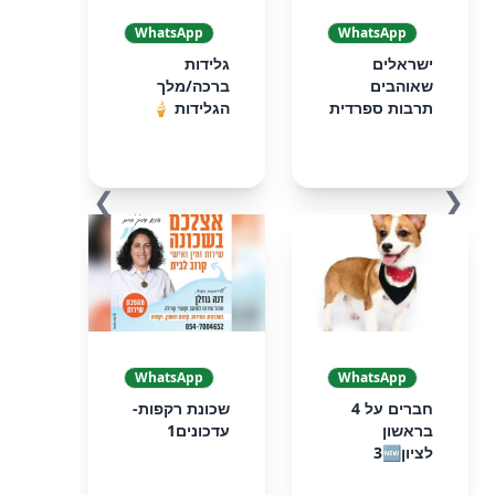
WhatsApp
WhatsApp
ישראלים
גלידות
שאוהבים
ברכה/מלך
תרבות ספרדית
הגלידות 🍦
❯
❮
WhatsApp
WhatsApp
חברים על 4
שכונת רקפות-
בראשון
עדכונים1
לציון3🆕