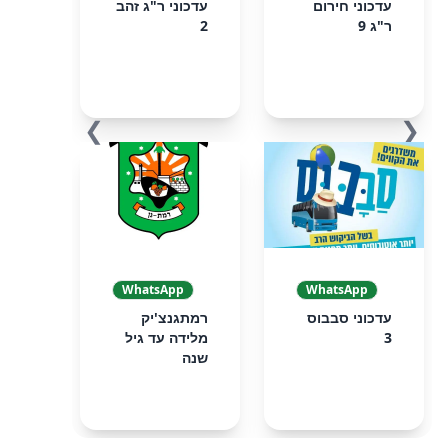
עדכוני חירום
עדכוני ר"ג זהב
ר"ג 9
2
❯
❮
WhatsApp
WhatsApp
עדכוני סבבוס
רמתגנצ'יק
3
מלידה עד גיל
שנה