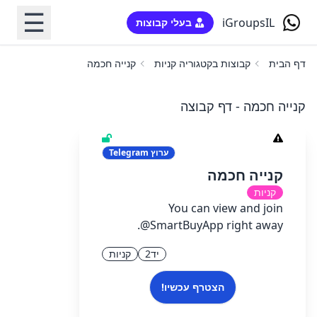
☰
iGroupsIL
בעלי קבוצות
דף הבית
קבוצות בקטגוריה קניות
קנייה חכמה
קנייה חכמה - דף קבוצה
ערוץ
Telegram
קנייה חכמה
קניות
You can view and join
@SmartBuyApp right away.
יד2
קניות
הצטרף עכשיו!