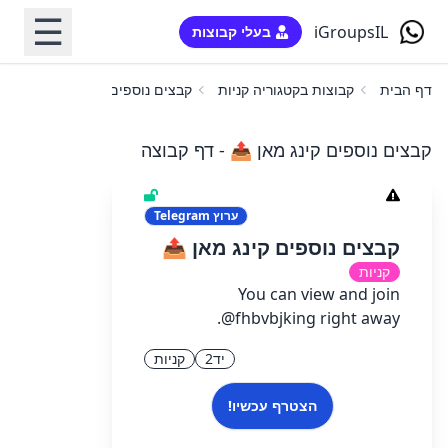
☰
iGroupsIL
בעלי קבוצות
דף הבית
קבוצות בקטגוריה קניות
קבצים נוספים קינג מאן 📤
קבצים נוספים קינג מאן 📤 - דף קבוצה
ערוץ
Telegram
קבצים נוספים קינג מאן 📤
קניות
You can view and join
@fhbvbjking right away.
יד2
קניות
הצטרף עכשיו!