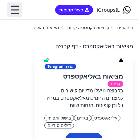
☰
iGroupsIL
בעלי קבוצות
דף הבית
קבוצות בקטגוריה קניות
מציאות באליאקספרס
מציאות באליאקספרס - דף קבוצה
ערוץ
Telegram
מציאות באליאקספרס
קניות
בקבוצה זו יעלו מדי יום קישורים
למוצרים החמים מאליאקספרס במחיר
זול וכן קופונים והנחות שוות
אלי אקספרס
בגדים
בישול ואפייה
דילים סודיים