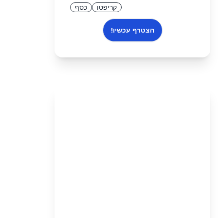
קריפטו
כסף
הצטרף עכשיו!