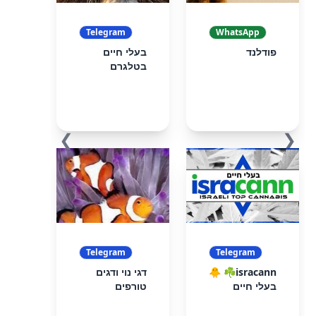
Telegram
WhatsApp
פודלנד
בעלי חיים
בטלגרם
❯
❮
Telegram
Telegram
isracann☘️ 🐥
דגי נוי ודגים
בעלי חיים
טורפים