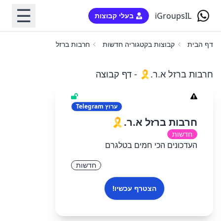
☰
iGroupsIL
בעלי קבוצות
דף הבית
קבוצות בקטגוריה חדשות
חרבות ברזל א.ר.🎗️
חרבות ברזל א.ר.🎗️ - דף קבוצה
ערוץ
Telegram
חרבות ברזל א.ר.🎗️
חדשות
העדכונים הכי חמים בטלגרם
חדשות
הצטרף עכשיו!