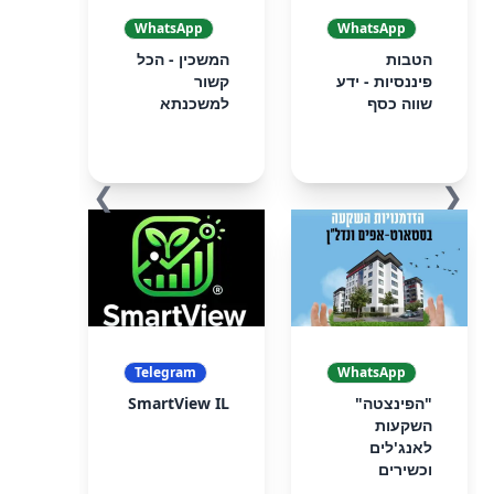
WhatsApp
WhatsApp
הטבות
המשכין - הכל
פיננסיות - ידע
קשור
שווה כסף
למשכנתא
❯
❮
Telegram
WhatsApp
"הפינצטה"
SmartView IL
השקעות
לאנג'לים
וכשירים