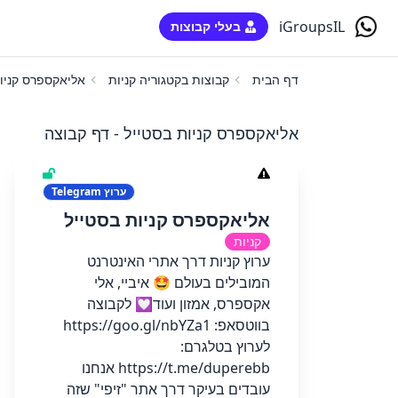
iGroupsIL
בעלי קבוצות
דף הבית
קבוצות בקטגוריה קניות
אליאקספרס קניו
אליאקספרס קניות בסטייל - דף קבוצה
ערוץ
Telegram
אליאקספרס קניות בסטייל
קניות
ערוץ קניות דרך אתרי האינטרנט
המובילים בעולם 🤩 איביי, אלי
אקספרס, אמזון ועוד💟 לקבוצה
בווטסאפ: https://goo.gl/nbYZa1
לערוץ בטלגרם:
https://t.me/duperebb אנחנו
עובדים בעיקר דרך אתר "זיפי" שזה