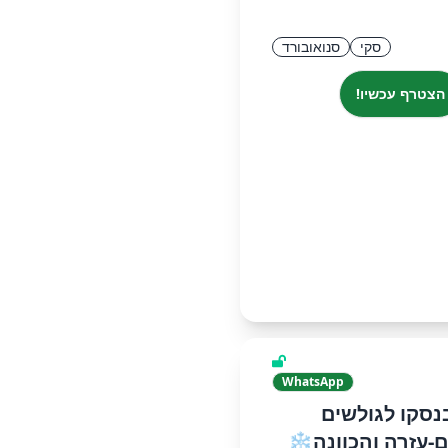
סקי
סנואובורד
הצטרף עכשיו!
WhatsApp
סקו לגולשים
ם-עזרה והכוונה❄