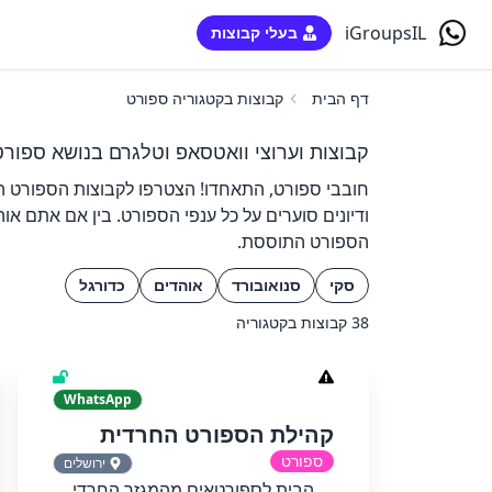
iGroupsIL
בעלי קבוצות
דף הבית
קבוצות בקטגוריה ספורט
קבוצות וערוצי וואטסאפ וטלגרם בנושא ספורט
חובבי ספורט, התאחדו! הצטרפו לקבוצות הספורט הל
ודיונים סוערים על כל ענפי הספורט. בין אם אתם א
הספורט התוססת.
סקי
סנואובורד
אוהדים
כדורגל
38 קבוצות בקטגוריה
WhatsApp
קהילת הספורט החרדית
ספורט
ירושלים
הבית לספורטאים מהמגזר החרדי