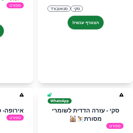
ספורט
סקי
סנואובורד
הצטרף עכשיו!
WhatsApp
סקי - עזרה הדדית לשומרי
אירופה- 
מסורת⛷️🕍
ספורט
ספורט