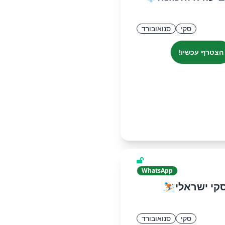
סקי
סנואובורד
הצטרף עכשיו!
WhatsApp
סקי ישראלי⛷️
סקי
סנואובורד