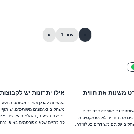
«
עמוד 1
»
ט משנות את חווית
אילו יתרונות יש לקבוצו
אפשרות לארגן צפיות משותפות ולשתף 
משחקים ואימונים משותפים, שיתוף של
 משותפת גם כשאתה לבד בבית.
ומניעת פציעות, והמלצות על ציוד איכ
פכים את החוויה לאינטראקטיבית
קהילתיים שלא מפורסמים באופן נרחב
חקים שאינם משודרים בטלוויזיה.