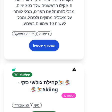
ה-5 קילו הראשונים שלך ב30 ימים,
מבלי להתנהל עם תפריט, מבלי לוותר
על מאכלים מתוקים ולסבול, ומבלי
לעשות 10 אימונים בשבוע.
דיאטה
ירידה במשקל
הצטרף עכשיו!
WhatsApp
🏂⛷️קהילת גולשי סקי -
Skiing⛷️🏂
ספורט
סקי
סנואובורד