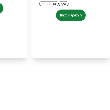
סקי
סנואובורד
הצטרף עכשיו!