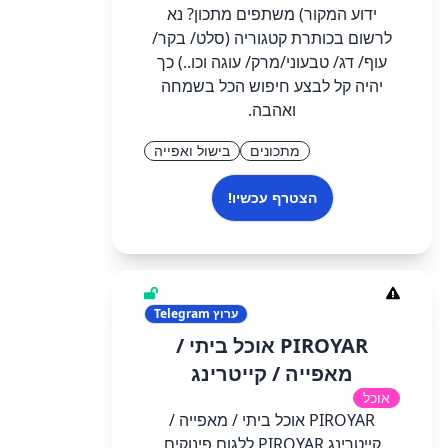
ידוע המקור) משתפים מתכון? נא
לרשום בכותרת קטגוריה (סלט/ בקר/
עוף/ דג/ טבעוני/מרק/ עוגה וכו..) כך
יהיה קל לבצע חיפוש הכל בשמחה
ואהבה.
מתכונים
בישול ואפייה
הצטרף עכשיו!
ערוץ
Telegram
PIROYAR אוכל ביתי /
מאפייה / קייטרינג
אוכל
PIROYAR אוכל ביתי / מאפייה /
קייטרינג PIROYAR ללגום פינוקים