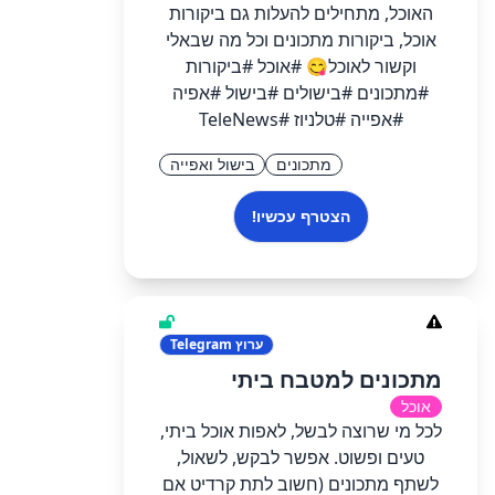
האוכל, מתחילים להעלות גם ביקורות
אוכל, ביקורות מתכונים וכל מה שבאלי
וקשור לאוכל😋 #אוכל #ביקורות
#מתכונים #בישולים #בישול #אפיה
#אפייה #טלניוז #TeleNews
מתכונים
בישול ואפייה
הצטרף עכשיו!
ערוץ
Telegram
מתכונים למטבח ביתי
אוכל
לכל מי שרוצה לבשל, לאפות אוכל ביתי,
טעים ופשוט. אפשר לבקש, לשאול,
לשתף מתכונים (חשוב לתת קרדיט אם