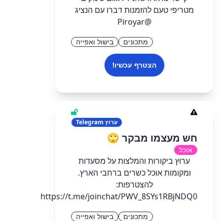
מטריפי טעם להזמנות דברו עם הנציג
@Piroyar
מתכונים
בישול ואפייה
הצטרף עכשיו!
ערוץ
Telegram
חש מעצמו מבקר 🙄
אוכל
ערוץ ביקורות והמלצות על מסעדות
ומקומות אוכל כשרים ברחבי הארץ.
להצטרפות:
https://t.me/joinchat/PWV_8SYs1RBjNDQ0
מתכונים
בישול ואפייה