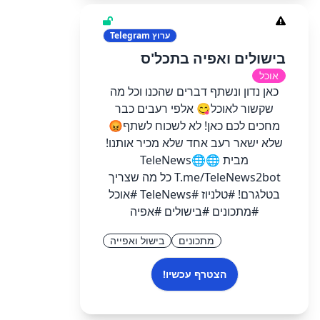
ערוץ
Telegram
בישולים ואפיה בתכל'ס
אוכל
כאן נדון ונשתף דברים שהכנו וכל מה
שקשור לאוכל😋 אלפי רעבים כבר
מחכים לכם כאן! לא לשכוח לשתף😡
שלא ישאר רעב אחד שלא מכיר אותנו!
מבית 🌐TeleNews🌐
T.me/TeleNews2bot כל מה שצריך
בטלגרם! #טלניוז #TeleNews #אוכל
#מתכונים #בישולים #אפיה
מתכונים
בישול ואפייה
הצטרף עכשיו!