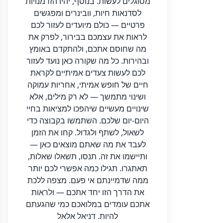
מסוגלים לעשות. בנוסף, יהיו הזדמנויות
לסדנאות חיות, וובינרים ומפגשים
פרטיים — כולם מיועדים לעזור לכם
לראות את עצמכם בבירור, לפרק את
מה שחוסם אתכם, ולהתקדם באומץ
ובהירות. כל מה שקורה כאן נועד לעזור
לכם לעשות צעדים אמיתיים לקראת
חיים של חופש אמיתי, אחריות עמוקה
ושינוי מתמשך — לא רק מילים, אלא
שינויים מעשיים שיהפכו למציאות בחיי
היום-יום שלכם. השתמשו בקבוצה כדי
לשאול, לשתף ולגדול. קחו את הזמן
לעבד את מה שאתם מוצאים כאן —
ותיישמו את זה. תנסו, תשאלו שאלות,
תאתגרו. תגילו כמה אפשרי לכם יותר
ממה שדמיינתם אי פעם. מצפה ללכת
את הדרך הזו יחד אתכם — ולראות
אתכם עומדים במלואכם כמי שהגעתם
להיות. דניאל אלאל