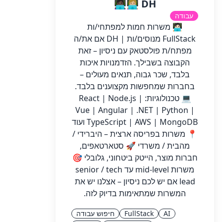
👩🏿‍💻👩🏼‍💻 DH
עבודה
🧑🏻‍💻 משרות חמות למפתחי/ות
FullStack מנוסים/ות | DH אם את/ה
מפתח/ת פולסטאק עם ניסיון – זאת
הקבוצה בשבילך. הזדמנויות איכות
בלבד, שכר גבוה, תנאים מעולים –
בחברות שמחפשות מקצוענים בלבד.
💻 טכנולוגיות: React | Node.js |
Vue | Angular | .NET | Python |
TypeScript | AWS | MongoDB ועוד
📍 משרות בפריסה ארצית – היברידי /
מהבית / משרדי 🚀 סטארטאפים,
חברות מוצר, הייטק ביטחוני, גלובלי 🎯
משרות mid-level עד senior / tech
lead אם יש לכם ניסיון – אצלנו יש את
המשרות שמתאימות בדיוק לזה.
AI
FullStack
חיפוש עבודה