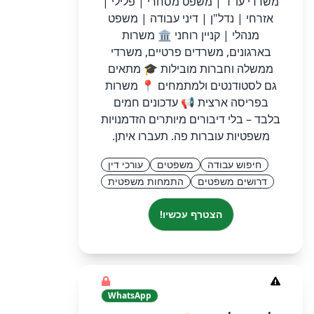
משרדי עו"ד | משפט מסחרי | פלילי |
אזרחי | נדל"ן | דיני עבודה | משפט
מנהלי | קניין רוחני 🏛️ משרות
בארגונים, משרדים פרטיים, משרדי
ממשלה וחברות מובילות 🎓 מתאים
גם לסטודנטים ולמתמחים 📍 משרות
בפריסה ארצית 📢 עדכונים חמים
בלבד – בלי דיבורים מיותרים הזדמנויות
משפטיות עוברות פה. תעברו איתן.
חיפוש עבודה
משפטים
עורכי דין
דרושים משפטים
התמחות משפטית
הצטרף עכשיו!
WhatsApp