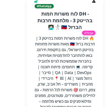
WhatsApp
- DH לוח משרות חמות
בהייטק 3 - מלחמת חרבות
הברזל 🇮🇱 🤺🧑🏻‍💻
עבודה
🔥 DH לוח משרות חמות בהייטק 3 |
חרבות ברזל 🇮🇱 מאות משרות פתוחות
בהייטק הישראלי, גם בתקופת חירום.
בואו להתחבר להזדמנויות אמיתיות,
בחברות שממשיכות לגייס ולהוביל
קדימה. 💻 תחומים: פיתוח תוכנה |
QA | Data | DevOps | סייבר |
ניהול מוצר | BI | AI 📍 היברידי |
מהבית | משרדים – תל אביב, שרון,
צפון, דרום 🎯 משרות לכל הרמות – גם
לחיילים משוחררים, סטודנטים, מפונים
ומילואימניקים גם כשיש מלחמה –