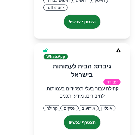
הייטק
דרושים
חיפוש עבודה
full stack
הצטרף עכשיו!
WhatsApp
גיברס: הבית לעמותות
בישראל
עבודה
קהילה עבור בעלי תפקידים בעמותות,
לחיבורים, מידע ותכנים
אונליין
אירועים
עסקים
קהילה
הצטרף עכשיו!