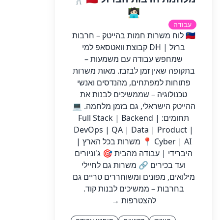
🧑🏻‍💻
עבודה
🇮🇱 לוח משרות חמות בהייטק – חרבות
ברזל | DH קבוצת וואטסאפ למי
שמחפש עבודה עם משמעות –
בתקופה שאין זמן לבזבז. מאות משרות
פתוחות למפתחים, מהנדסים ואנשי
טכנולוגיה – שממשיכים לבנות את
ההייטק הישראלי, גם בזמן מלחמה. 💻
תחומים: Full Stack | Backend |
DevOps | QA | Data | Product |
Cyber | AI 📍 משרות בכל הארץ |
היברידי | עבודה מהבית 🎯 ג'וניורים
ועד בכירים 🔗 משרות גם לחיילי
מילואים, מפונים ומשוחררים טריים גם
בחרבות – ממשיכים לבנות קוד.
להצטרפות →