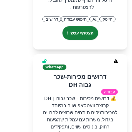
הייטק זה העורף שממשיך להוביל.
להצטרפות →
הייטק
AI
חיפוש עבודה
דרושים
הצטרף עכשיו!
WhatsApp
דרושים מכירות-שכר
גבוה DH
עבודה
💰 דרושים מכירות – שכר גבוה | DH
קבוצת וואטסאפ שווה במיוחד
למכירותניקים תותחים שרוצים להרוויח
בגדול. משרות עם עמלות שמגיעות
רחוק, בונוסים שווים, ותפקידים