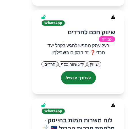
WhatsApp
שיווק חכם לחרדים
עבודה
‏בעל עסק מחפש להגיע לקהל יעד
חרדי❓ זה המקום בשבילך‼️
שייוק
ידע שווה כסף
חרדים
הצטרף עכשיו!
WhatsApp
לוח משרות חמות בהייטק -
מלחמת חרבות הברזל 🇮🇱 🤺