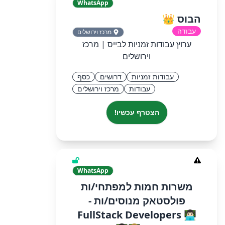
WhatsApp
הבוס 👑
עבודה
מרכז וירושלים
ערוץ עבודות זמניות לבייס | מרכז
וירושלים
עבודות זמניות
דרושים
כסף
עבודות
מרכז וירושלים
הצטרף עכשיו!
WhatsApp
משרות חמות למפתחי/ות
פולסטאק מנוסים/ות -
FullStack Developers 👨🏻‍💻