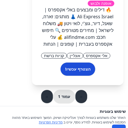
אופנה ולבוש
🔥 דילים ומבצעים באלי אקספרס |
Ali Express Israel 👗 מותגים: זארה,
שאנל, דיור, גוצ'י, לואי ויטון 🚚 משלוח
לישראל | מחירים מטורפים 🔍 חיפוש
חכם: alifindme.com 💰 עלי
אקספרס בעברית | קופונים | הנחות
אלי אקספרס
אונליין
קניות ברשת
הצטרף עכשיו!
«
עמוד 1
»
שימוש בעוגיות
© 2026 כל הזכויות שמורות ל-iGroupsIL
האתר שלנו משתמש בעוגיות לצורך אנליטיקה ושיווק. המשך השימוש באתר מהווה
הסכמה לשימוש בעוגיות. למידע נוסף, עיינו ב
מדיניות הפרטיות
תקנון
|
מדיניות פרטיות