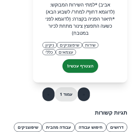
אביב) *למתי השירות המבוקש:
(לדוגמא דחוף/ למחר/ לשבוע הבא)
*תיאור הפניה בקצרה: (לדוגמא לפני
כשעה התפוצץ צינור מתחת לכיור
במטבח)
שירות
שיפוצניקים
ניקיון
עצמאים
כללי
הצטרף עכשיו!
«
עמוד 1
»
תגיות קשורות
דרושים
חיפוש עבודה
עבודה מהבית
שיפוצניקים